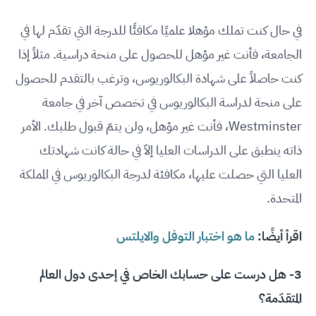
في حال كنت تملك مؤهلا علميًا مكافئًا للدرجة التي تقدّم لها في
الجامعة، فأنت غير مؤهل للحصول على منحة دراسية. مثلاً إذا
كنت حاصلاً على شهادة البكالوريوس، وترغب بالتقدم للحصول
على منحة لدراسة البكالوريوس في تخصص آخر في جامعة
Westminster، فأنت غير مؤهل، ولن يتمّ قبول طلبك. الأمر
ذاته ينطبق على الدراسات العليا إلاّ في حالة كانت شهادتك
العليا التي حصلت عليها، مكافئة لدرجة البكالوريوس في المملكة
المتحدة.
اقرأ أيضًا:
ما هو اختبار التوفل والايلتس
3- هل درست على حسابك الخاص في إحدى دول العالم
المتقدّمة؟