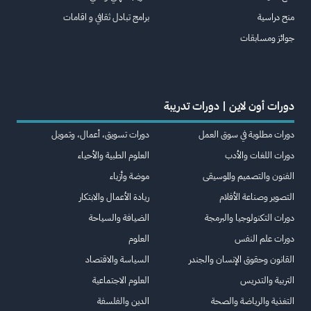
منح دراسية
برامج تبادل ثقافي و اقامات
جوائز ومسابقات
دورات أون لاين | دورات تدريبة
دورات مطلوبة في سوق العمل
دورات تسويق، أعمال، وتمويل
دورات اللغات والأدب
العلوم الطبية والأحياء
الفنون والتصميم والموسيقى
موضة وأزياء
التصوير وصناعة الأفلام
ريادة الأعمال والابتكار
دورات التكنولوجيا والبرمجة
الضيافة والسياحة
دورات علم النفس
العلوم
القانون وحقوق الإنسان والجندر
السياسة والاقتصاد
التربية والتدريس
العلوم الاجتماعية
التغذية والرياضة والصحة
الدين والفلسفة