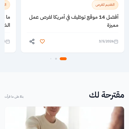
التقديم للفرص
الدراس
أفضل 14 موقع توظيف في أمريكا لفرص عمل
ما هي
مميزة
الشام
025
3/5/2026
مقترحة لك
بناءً على ما قرأت