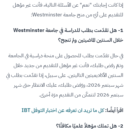
إذا كانت إجابتك "نعم" عن الأسئلة التالية، فأنت غير مؤهل
للتقديم على أيّ من منح جامعة Westminster:
1- هل تقدّمت بطلب للدراسة في جامعة Westminster
خلال السنتين الماضيتين ولم تنجح؟
في حال تقدّمت بطلب للحصول على منحة دراسية في الجامعة
وتمّ رفض طلبك، فأنت غير مؤهل للتقديم من جديد خلال
السنتين الأكاديميتين التاليتين. على سبيل، إذا تقدّمت بطلب في
شهر سبتمبر 2026، ورُفض طلبك، عليك الانتظار حتى شهر
سبتمبر 2026 لتتمكّن من التقديم مرّة أخرى.
اقرأ أيضًا:
كل ما تريد ان تعرفه عن اختبار التوفل IBT
2- هل تملك مؤهلاً علميًا مكافئًا؟