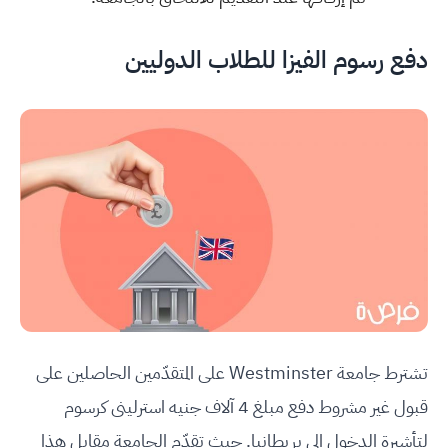
دفع رسوم الفيزا للطلاب الدوليين
تشترط جامعة Westminster على المتقدّمين الحاصلين على
قبول غير مشروط دفع مبلغ 4 آلاف جنيه استرلينى كرسوم
لتأشيرة الدخول إلى بريطانيا. حيث تقدّم الجامعة مقابل هذا