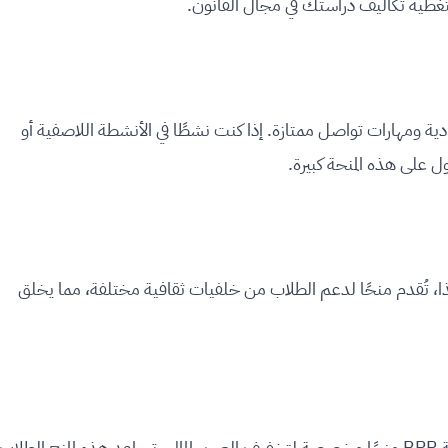
تغطية تكاليف دراستك في مجال القانون.
دية ومهارات تواصل ممتازة. إذا كنت نشطًا في الأنشطة اللاصفية أو
على هذه المنحة كبيرة.
ثقافي. لذا، تُقدم منحًا لدعم الطلاب من خلفيات ثقافية مختلفة، مما يخلق
لأولئك الذين يواجهون صعوبات مالية، تقدم جامعة BPP منحًا مخصصة لتخفيف العبء المالي. تساعد هذه المنح الطلاب