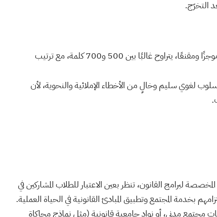
د التخرّج.
يُنصَح بأن يكون خطاب الدافع موجزًا ومقنعًا، يتراوح غالبًا بين 500 و700 كلمة، مع ترتيب
وب لغوي سليم وخالٍ من الأخطاء الإملائية والنحوية، لأن
.
معة BPP، خاصة تلك المخصصة لبرامج القانون، تنظر بعين الاعتبار للطلاب المشاركين في
مهم بخدمة المجتمع وتطبيق المبادئ القانونية في الحياة العملية.
مجتمع مدني، أو نوادٍ جامعية قانونية (مثل نماذج محاكاة