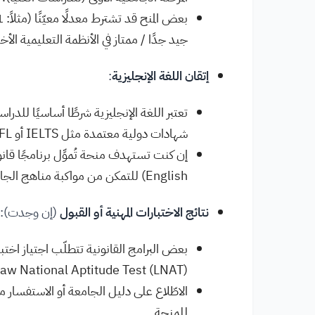
جيد جدًا / ممتاز في الأنظمة التعليمية الأخ
إتقان اللغة الإنجليزية
:
شهادات دولية معتمدة مثل IELTS أو TOEFL، مع تحقيق حد أدنى من الدرجات.
English) للتمكن من مواكبة مناهج الجامعة والمناقشات الأكاديمية.
نتائج الاختبارات المهنية أو القبول
(إن وجدت):
بعض البرامج القانونية تتطلّب اجتياز اختب
(LNAT) Law National Aptitude Test في بريطانيا، رغم أن هذا يختلف بحسب البرنامج.
الاطّلاع على دليل الجامعة أو الاستفسار 
للمنحة.