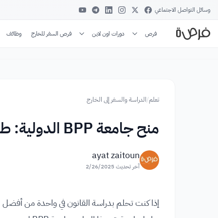
وسائل التواصل الاجتماعي
فرص
دورات اون لاين
فرص السفر للخارج
وظائف
تعلم
/
الدراسة والسفر إلى الخارج
منح جامعة BPP الدولية: طريقك لدراسة القانون بتميز
ayat zaitoun
آخر تحديث
2/26/2025
إذا كنت تحلم بدراسة القانون في واحدة من أفضل ا