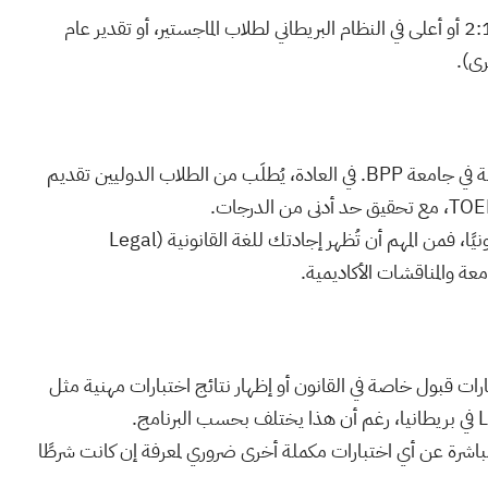
بعض المنح قد تشترط معدلًا معيّنًا (مثلاً: 2:1 أو أعلى في النظام البريطاني لطلاب الماجستير، أو تقدير عام
رى).
تعتبر اللغة الإنجليزية شرطًا أساسيًا للدراسة في جامعة BPP. في العادة، يُطلَب من الطلاب الدوليين تقديم
إن كنت تستهدف منحة تُموِّل برنامجًا قانونيًا، فمن المهم أن تُظهر إجادتك للغة القانونية (Legal
ارات قبول خاصة في القانون أو إظهار نتائج اختبارات مهنية مثل
مباشرة عن أي اختبارات مكملة أخرى ضروري لمعرفة إن كانت شرطًا