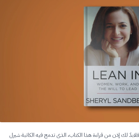
ل، فلابدّ لك إذن من قراءة هذا الكتاب، الذي تدمج فيه الكاتبة شيرل