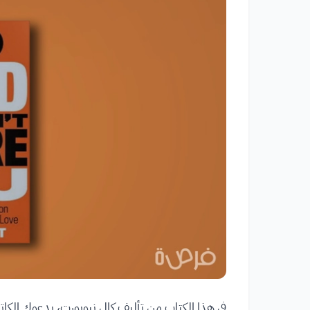
في هذا الكتاب من تأليف كال نيوبورت، يدعوك الكاتب