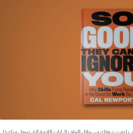
 لتعزيز شغفك من خلال التزوّد بالمهارات اللازمة التي تجعل منك ذا