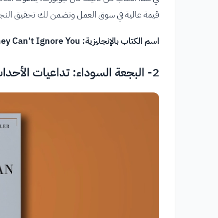
قيمة عالية في سوق العمل وتضمن لك تحقيق النجا
اسم الكتاب بالإنجليزية: So Good They Can’t Ignore You.
2- البجعة السوداء: تداعيات الأحداث غير المتوقعة