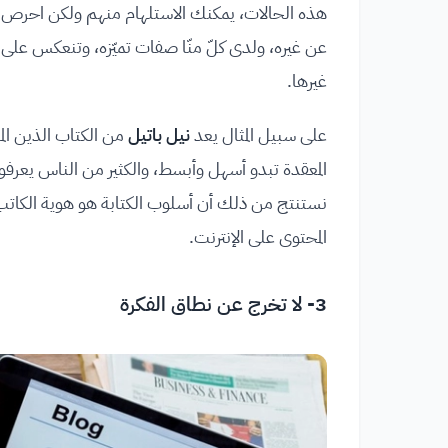
هذه الحالات، يمكنك الاستلهام منهم ولكن احرص ع
عن غيره، ولدى كلّ منّا صفات تميّزه، وتنعكس على أسل
غيرها.
على سبيل المثال يعد
نيل باتيل
من الكتاب الذين الم
المعقدة تبدو أسهل وأبسط، والكثير من الناس يعرف
نستنتج من ذلك أن أسلوب الكتابة هو هوية الكاتب، و
المحتوى على الإنترنت.
3- لا تخرج عن نطاق الفكرة