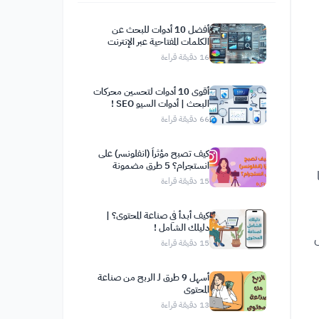
أفضل 10 أدوات للبحث عن
الكلمات المفتاحية عبر الإنترنت
16
دقيقة قراءة
أقوى 10 أدوات لتحسين محركات
البحث | أدوات السيو SEO !
66
دقيقة قراءة
كيف تصبح مؤثراً (انفلونسر) على
انستجرام؟ 5 طرق مضمونة
ًا
15
دقيقة قراءة
كيف أبدأ في صناعة المحتوى؟ |
دليلك الشامل !
ل
15
دقيقة قراءة
أسهل 9 طرق لـ الربح من صناعة
المحتوى
13
دقيقة قراءة