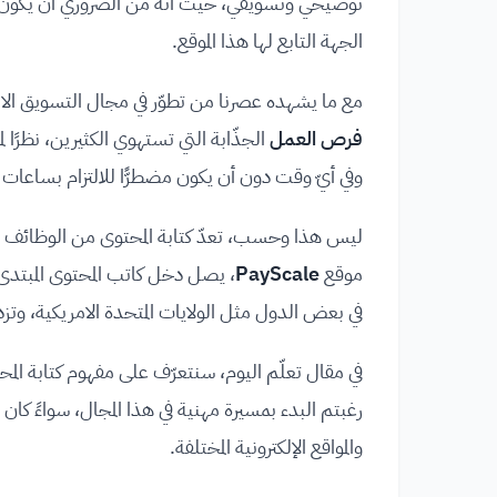
توضيحي وتسويقي، حيث أنه من الضروري أن يكون ل
الجهة التابع لها هذا الموقع.
مع ما يشهده عصرنا من تطوّر في مجال التسويق الال
فرص العمل
الجذّابة التي تستهوي الكثيرين، نظرًا
وفي أيّ وقت دون أن يكون مضطرًّا للالتزام بساعات
ليس هذا وحسب، تعدّ كتابة المحتوى من الوظائف الم
موقع
PayScale
في بعض الدول مثل الولايات المتحدة الامريكية، وتزد
في مقال تعلّم اليوم، سنتعرّف على مفهوم كتابة ال
رغبتم البدء بمسيرة مهنية في هذا المجال، سواءً كا
والمواقع الإلكترونية المختلفة.