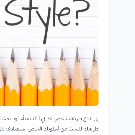
إن اتباع طريقة شخص آخر في الكتابة بأسلوب مشابه تما
طريقك للبحث عن أسلوبك الخاص، ستصادف بلا شكّ الك