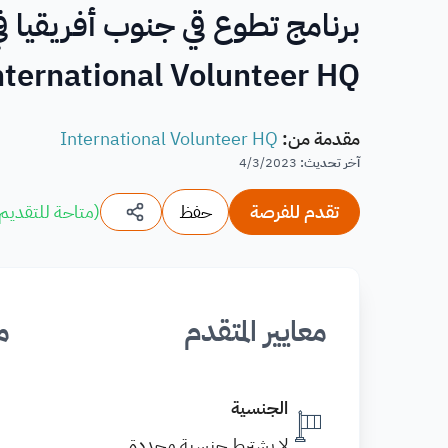
برنامج تطوع قي جنوب أفريقيا ف
nternational Volunteer HQ
مقدمة من
:
International Volunteer HQ
آخر تحديث
:
4/3/2023
تقدم للفرصة
حفظ
(
متاحة للتقديم
معايير المتقدم
م
الجنسية
لا يشترط جنسية محددة