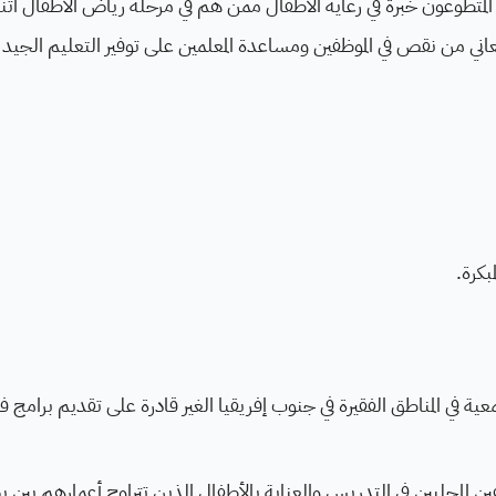
 الدخل في Table View. سيكتسب المتطوعون خبرة في رعاية الأطفال ممن هم في مرحلة رياض الأطفال أثن
 تعاني من نقص في الموظفين ومساعدة المعلمين على توفير التعليم الجيد
بكرة.
ة في المناطق الفقيرة في جنوب إفريقيا الغير قادرة على تقديم برامج ف
ين المحليين في التدريس والعناية بالأطفال الذين تتراوح أعمارهم بين 