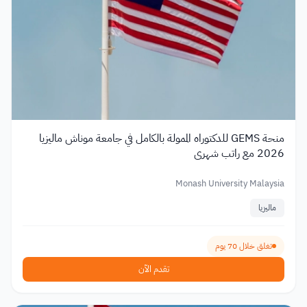
منحة GEMS للدكتوراه الممولة بالكامل في جامعة موناش ماليزيا
2026 مع راتب شهري
Monash University Malaysia
ماليزيا
تغلق خلال 70 يوم
تقدم الآن