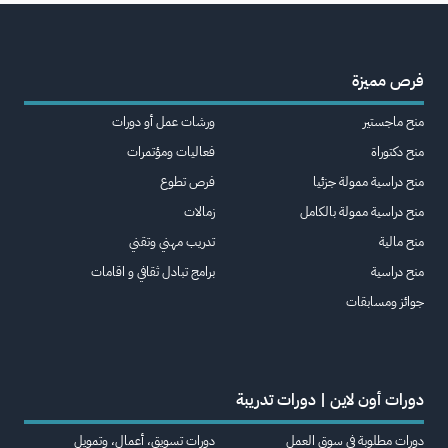
فرص مميزة
منح ماجستير
ورشات عمل أو دورات
منح دكتوراة
فعاليات ومؤتمرات
منح دراسية ممولة جزئيا
فرص تطوع
منح دراسية ممولة بالكامل
زمالات
منح مالية
تدريب مهني وتقني
منح دراسية
برامج تبادل ثقافي و اقامات
جوائز ومسابقات
دورات أون لاين | دورات تدريبة
دورات مطلوبة في سوق العمل
دورات تسويق، أعمال، وتمويل