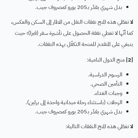
بدل شهري يقدّر بـ205 يورو كمصروف جيب.
لا
تغطّي هذه المنح نفقات النقل من المطار إلى السكن والعكس،
كما أنّها لا تغطي نفقة الحصول على تأشيرة سفر (فيزا)؛ حيث
ينبغي على المتقدم للمنحة التكفّل بهذه النفقات.
[2]
منح الدول النامية:
الرسوم الدراسية.
التأمين الصحي.
وجبات الغداء.
الرحلات (باستثناء رحلة ميدانية واحدة إلى برلين).
بدل شهري يقدّر بـ205 يورو كمصروف جيب.
لا
تغطّي هذه المنح النفقات التالية: