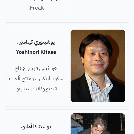
Freak.
يوشينوري كيتاسي،
Yoshinori Kitase
هو رئيس فريق الإنتاج
سكوير انيكس، ومنتج ألعاب
فيديو وكاتب سيناريو.
يوشيتاكا أمانو،