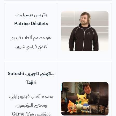
باتريس ديسيليت،
Patrice Désilets
هو مصمم ألعاب فيديو
كندي فرنسي شهير.
ساتوشي تاجيري، Satoshi
Tajiri
مصمم ألعاب فيديو ياباني،
ومخترع البوكيمون،
ومؤسِّس شركة Game