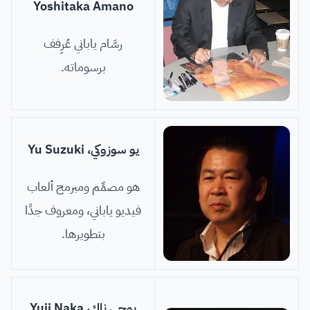
Yoshitaka Amano
رسَّام ياباني عُرِفف
برسوماته.
يو سوزوكي، Yu Suzuki
هو مصمِّم ومبرمج ألعاب
فيديو ياباني، ومعروف جدًا
بتطويرها.
يوجي ناك، Yuji Naka