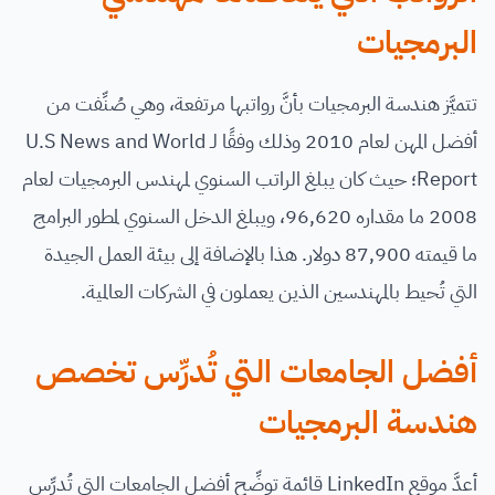
البرمجيات
تتميَّز هندسة البرمجيات بأنَّ رواتبها مرتفعة، وهي صُنِّفت من
أفضل المهن لعام 2010 وذلك وفقًا لـ U.S News and World
Report؛ حيث كان يبلغ الراتب السنوي لمهندس البرمجيات لعام
2008 ما مقداره 96,620، ويبلغ الدخل السنوي لمطور البرامج
ما قيمته 87,900 دولار. هذا بالإضافة إلى بيئة العمل الجيدة
التي تُحيط بالمهندسين الذين يعملون في الشركات العالمية.
أفضل الجامعات التي تُدرِّس تخصص
هندسة البرمجيات
أعدَّ موقع LinkedIn قائمة توضِّح أفضل الجامعات التي تُدرِّس