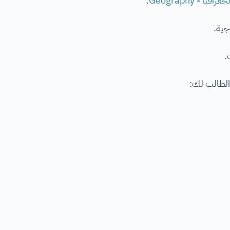
ا - Geography
.
جية.
.
الطالب لك: