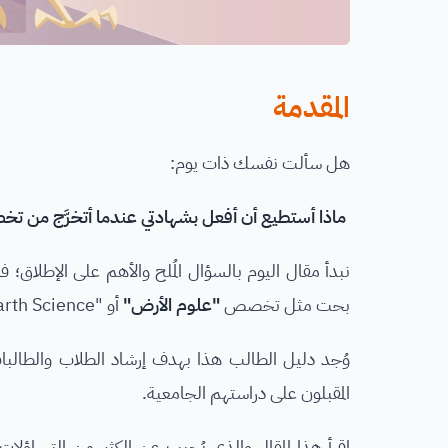
المقدمة
هل سألت نفسك ذات يوم:
ماذا أستطيع أن أفعل بشهادتي عندما أتخرَّج من 
نبدأ مقال اليوم بالسؤال المُلح والأهم على الإطل
بحت مثل تخصص
"علوم الأرض"
أو "Earth Science" بالإنجليزية، والذي يُعرف باسم "جيولوجيا"، أو
وُجد دليل الطالب هذا بهدف إرشاد الطلاب والطالبات
المقبلون على دراستهم الجامعية.
اقرأ هذا المقال والذي يُجيب عن الكثير من التساؤل