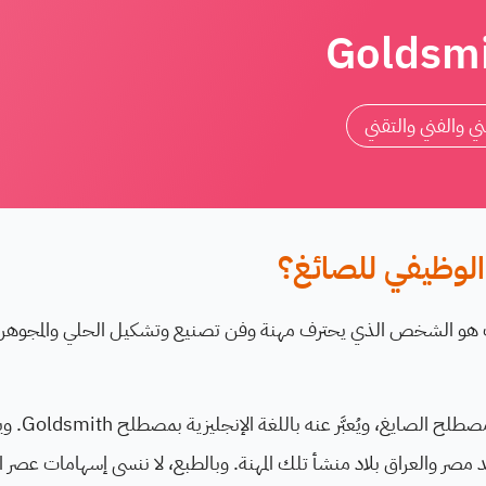
ني والفني والتقني
لوظيفي للصائغ؟
 هو الشخص الذي يحترف مهنة وفن تصنيع وتشكيل الحلي والمجوهر
يُطلق على الص
َد مصر والعراق بلاد منشأ تلك المهنة. وبالطبع، لا ننسى إسهامات عصر 