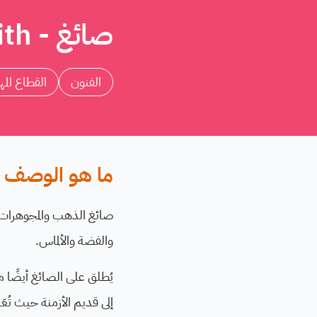
صائغ - Goldsmith
الفنون
القطاع المه
ما هو الوصف ا
صائغ الذهب والمجوهرات
والفضة والألماس.
إلى قديم الأزمنة حيث تُع