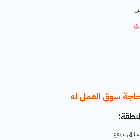
عي
يق
حاجة سوق العمل له
نطقة:
ط إلى مرتفع