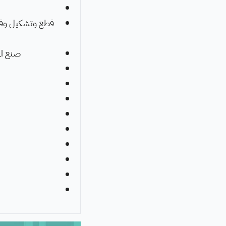
قطع وتشكيل وقص ا
صنع ال