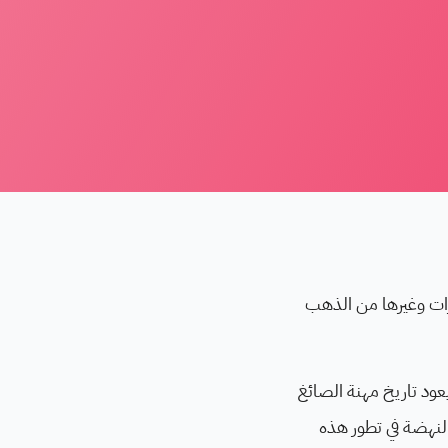
ات وغيرها من الذهب
ائغ أيضًا مصطلح الصايغ، ويُعبَّر عنه باللغة الإنجليزية بمصطلح Goldsmith. ويعود تاريخ مهنة الصائغ
النهضة في تطور هذه