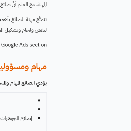
المهنة. مع العلم أنَّ صائغ الذهب 
تتمتَّع مهنة الصائغ بأهمي
لنقش ولحام وتشكيل المج
Google Ads section
مهام ومسؤوليا
يؤدي الصائغ المهام والمس
إصلاح المجوهرات 