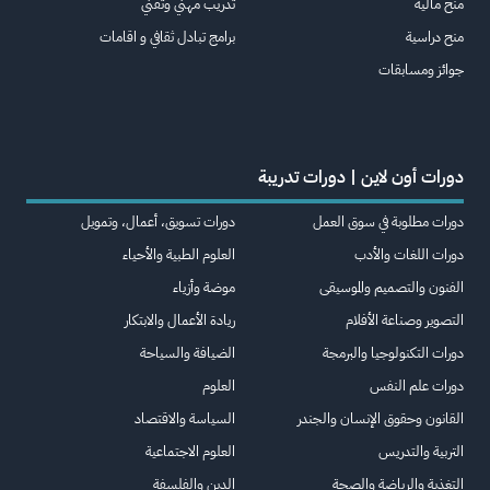
منح مالية
تدريب مهني وتقني
منح دراسية
برامج تبادل ثقافي و اقامات
جوائز ومسابقات
دورات أون لاين | دورات تدريبة
دورات مطلوبة في سوق العمل
دورات تسويق، أعمال، وتمويل
دورات اللغات والأدب
العلوم الطبية والأحياء
الفنون والتصميم والموسيقى
موضة وأزياء
التصوير وصناعة الأفلام
ريادة الأعمال والابتكار
دورات التكنولوجيا والبرمجة
الضيافة والسياحة
دورات علم النفس
العلوم
القانون وحقوق الإنسان والجندر
السياسة والاقتصاد
التربية والتدريس
العلوم الاجتماعية
التغذية والرياضة والصحة
الدين والفلسفة