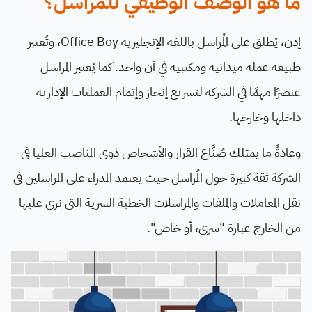
ما هو الوصف الوظيفي للمراسل؟
إذن، يُطلق على المُراسل باللغة الإنجليزية Office Boy، وتُعتبر
طبيعة عمله ميدانية ومكتبية في آن واحد. كما يُعتبر المراسل
عنصرًا مهمًا في الشركة لتسريع إنجاز وإتمام العمليات الإدارية
داخلها وخارجها.
وعادةً ما يمتلك صُنَّاع القرار والأشخاص ذوي المناصب العليا في
الشركة ثقة كبيرة حول المُراسل حيث يعتمد المدراء على المراسلين في
نقل المعاملات والملفات والمراسلات الخطية السرية التي نرى عليها
من الخارج عبارة "سري، أو خاص".