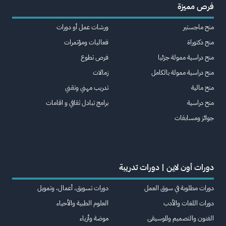
فرص مميزة
منح ماجستير
ورشات عمل أو دورات
منح دكتوراة
فعاليات ومؤتمرات
منح دراسية ممولة جزئيا
فرص تطوع
منح دراسية ممولة بالكامل
زمالات
منح مالية
تدريب مهني وتقني
منح دراسية
برامج تبادل ثقافي و اقامات
جوائز ومسابقات
دورات أون لاين | دورات تدريبة
دورات مطلوبة في سوق العمل
دورات تسويق، أعمال، وتمويل
دورات اللغات والأدب
العلوم الطبية والأحياء
الفنون والتصميم والموسيقى
موضة وأزياء