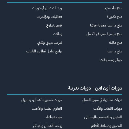
منح ماجستير
ورشات عمل أو دورات
منح دكتوراة
فعاليات ومؤتمرات
منح دراسية ممولة جزئيا
فرص تطوع
منح دراسية ممولة بالكامل
زمالات
منح مالية
تدريب مهني وتقني
منح دراسية
برامج تبادل ثقافي و اقامات
جوائز ومسابقات
دورات أون لاين | دورات تدريبة
دورات مطلوبة في سوق العمل
دورات تسويق، أعمال، وتمويل
دورات اللغات والأدب
العلوم الطبية والأحياء
الفنون والتصميم والموسيقى
موضة وأزياء
التصوير وصناعة الأفلام
ريادة الأعمال والابتكار