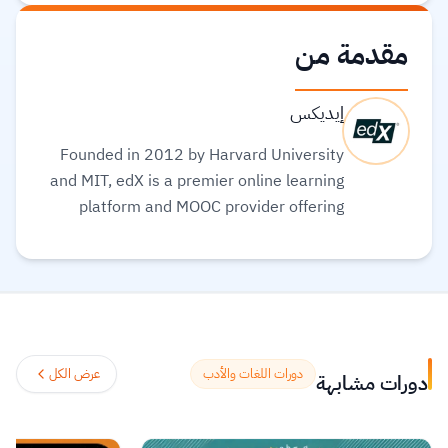
مقدمة من
إيديكس
Founded in 2012 by Harvard University
and MIT, edX is a premier online learning
platform and MOOC provider offering
high-quality courses, professional
certificates, and degrees from top-tier
universities and institutions worldwide,
with a mission to increase access to
education. The platform enables over 86
million learners to acquire in-demand
دورات اللغات والأدب
عرض الكل
دورات مشابهة
skills in fields like computer science, AI,
and business, allowing them to audit
courses for free or pay for verified