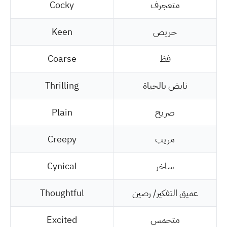
متعجرف
Cocky
حريص
Keen
فظ
Coarse
نابض بالحياة
Thrilling
صريح
Plain
مريب
Creepy
ساخر
Cynical
عميق التفكير/ رصين
Thoughtful
متحمس
Excited