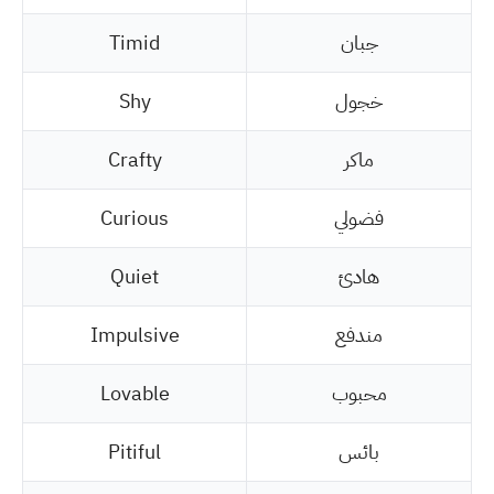
جبان
Timid
خجول
Shy
ماكر
Crafty
فضولي
Curious
هادئ
Quiet
مندفع
Impulsive
محبوب
Lovable
بائس
Pitiful