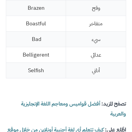
وقح
Brazen
متفاخر
Boastful
سيء
Bad
عدائي
Belligerent
أناني
Selfish
تصفح المزيد:
أفضل قواميس ومعاجم اللغة الإنجليزية
والعربية
اطَّلع على:
كيف تتعلم أي لغة أجنبية أونلاين من خلال موقع