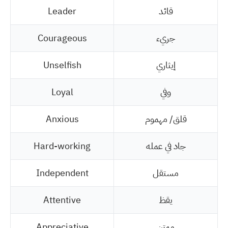
قائد
Leader
جريء
Courageous
إيثاري
Unselfish
وفي
Loyal
قلق/ مهموم
Anxious
جاد في عمله
Hard-working
مستقل
Independent
يقظ
Attentive
ممتن
Appreciative