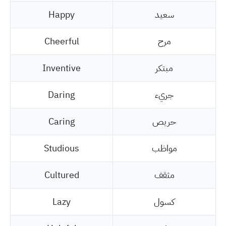
سعيد
Happy
مرح
Cheerful
مبتكر
Inventive
جريء
Daring
حريص
Caring
مواظب
Studious
مثقف
Cultured
كسول
Lazy