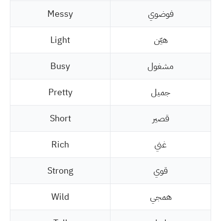
فوضوي
Messy
هيّن
Light
مشغول
Busy
جميل
Pretty
قصير
Short
غني
Rich
قوي
Strong
همجي
Wild