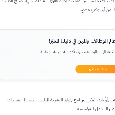
سسات جاهدةً لتحسين عمليات إدارة القوى العاملة لديها، أصبح الطلب
احًا من أي وقتٍ مضى.
م الوظائف والمهن في دليلنا المميّز!
المهن والوظائف، سواء أكاديمية، مهنية، أو تقنية.
استكشف الأن
لمُرتَّبات، يُمكن لبرنامج الموارد البشرية المناسب تبسيط العمليات
نظيمي الشامل للمؤسسة.