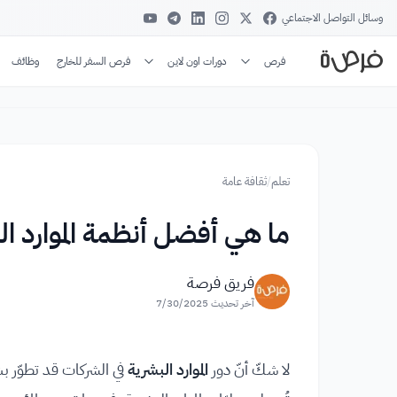
وسائل التواصل الاجتماعي
فرص
دورات اون لاين
فرص السفر للخارج
وظائف
تعلم
/
ثقافة عامة
ما هي أفضل أنظمة الموارد ا
فريق فرصة
آخر تحديث
7/30/2025
لا شكّ أنّ دور
الموارد البشرية
في الشركات قد تطوّر ب