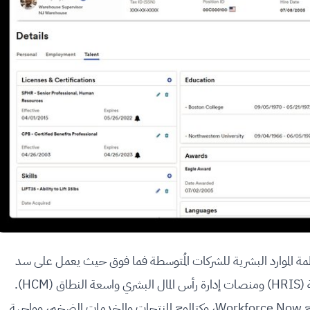
 الموارد البشرية للشركات المُتوسطة فما فوق حيث يعمل على سد
الفجوة بين أنظمة معلومات الموارد البشرية البسيطة (HRIS) ومنصات إدارة رأس المال البشري واسعة النطاق (HCM).
على وجه الخصوص، فإنّ الوحدات الإضافية لبرنامج Workforce Now، وكتالوج المنتجات والخدمات الضخم، وواجهة