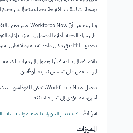
برمجة التطبيقات المفتوحة تجعله متميزًا بين جميع الب
وبالرغم من أنّ e Now
على شراء الخطة المُميَّزة للوصول إلى ميزات إدارة الق
بجميع بياناتك في مكان واحد يُعد ميزة لا تقارن بغيره
بالإضافة إلى ذلك، فإنَّ الوصول إلى ميزات الخدمة ا
المزايا، يعمل على تحسين تجربة المُوظَّفين.
بفضل Workforce Now، يُمكن للم
أخرى، مما يؤدي إلى تجربة مُفكَّكة.
اقرأ أيضًا:
كيف تدير الحوارات الصعبة والنقااشات ال
المميزات