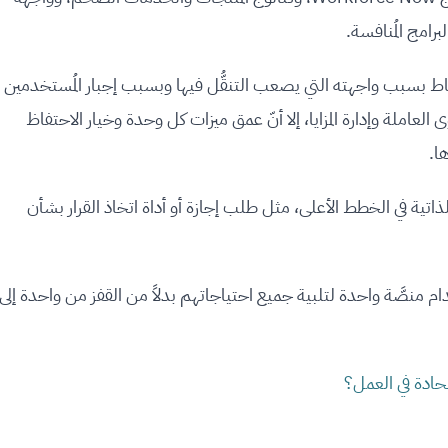
رامج المُنافسة.
Workforc خسر بعض النقاط بسبب واجهته التي يصعب التنقُّل فيها وبسبب إجبار المُستخدمين
وى العاملة وإدارة المزايا، إلا أنّ عمق ميزات كل وحدة وخيار الاحتفاظ
ا.
لذاتية في الخطط الأعلى، مثل طلب إجازة أو أداة اتخاذ القرار بشأن
ُوظَّفين استخدام منصَّة واحدة لتلبية جميع احتياجاتهم بدلاً من القفز من واحدة إلى
حادة في العمل؟