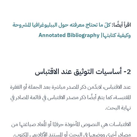
اقرأ أيضًا:
كلّ ما تحتاج معرفته حول الببليوغرافيا المشروحة
وكيفية كتابتها| Annotated Bibliography
2- أساسيات التوثيق عند الاقتباس
عند الاقتباس، لابدّمن ذكر المصدر مباشرة بعد الجملة أو الفقرة
المقتبسة، كما يتمّ أيضًا ذكر مصدر الاقتباس في قائمة المصادر في
نهاية البحث.
الاقتباسات هي النصوص المأخوذة حرفيًا أو المُعاد صياغتها من
مصادر أخرى ووضعها في البحث أو المستند الأكاديمي المكتوب.