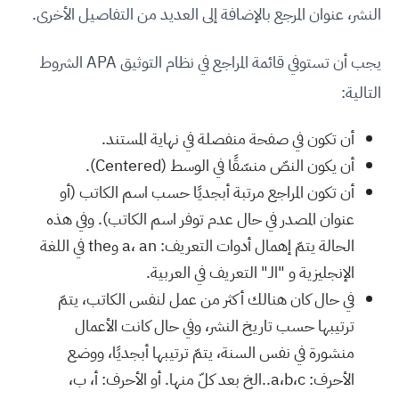
النشر، عنوان المرجع بالإضافة إلى العديد من التفاصيل الأخرى.
يجب أن تستوفي قائمة المراجع في نظام التوثيق APA الشروط
التالية:
أن تكون في صفحة منفصلة في نهاية المستند.
أن يكون النصّ منسّقًا في الوسط (Centered).
أن تكون المراجع مرتبة أبجديًا حسب اسم الكاتب (أو
عنوان المصدر في حال عدم توفر اسم الكاتب). وفي هذه
الحالة يتمّ إهمال أدوات التعريف: a، an وthe في اللغة
الإنجليزية و "الـ" التعريف في العربية.
في حال كان هنالك أكثر من عمل لنفس الكاتب، يتمّ
ترتيبها حسب تاريخ النشر، وفي حال كانت الأعمال
منشورة في نفس السنة، يتمّ ترتيبها أبجديًا، ووضع
الأحرف: a،b،c..الخ بعد كلّ منها. أو الأحرف: أ، ب،