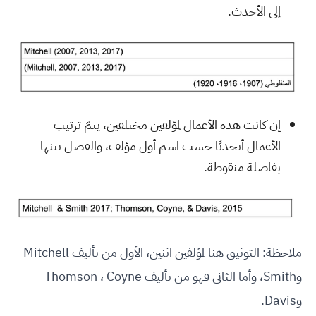
إلى الأحدث.
إن كانت هذه الأعمال لمؤلفين مختلفين، يتمّ ترتيب
الأعمال أبجديًا حسب اسم أول مؤلف، والفصل بينها
بفاصلة منقوطة.
ملاحظة: التوثيق هنا لمؤلفين اثنين، الأول من تأليف Mitchell
وSmith، وأما الثاني فهو من تأليف Thomson ، Coyne
وDavis.