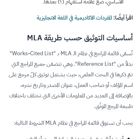
الأساسي، ضع علامة استفهام (؟) بعدها.
اقرأ أيضًا:
المفردات الاكاديمية في اللغة الانجليزية
أساسيات التوثيق حسب طريقة MLA
تُسمّى قائمة المراجع في نظام الـ MLA بـ "Works-Cited List"
بدلاً من "Reference List". وهي تتضمّن جميع المراجع التي
تمّ ذكرها في البحث العلمي، حيث يشتمل توثيق كلّ مرجع على
اسم المؤلف أو صاحب العمل، عنوان المصدر وتاريخ نشره،
بالإضافة إلى العديد من المعلومات الأخرى التي تختلف باختلاف
طبيعة المرجع الموثّق.
يجب أن تستوفي قائمة المراجع في نظام MLA الشروط التالية:
أن تبدأ في صفحة جديدة في نهاية البحث أو التقرير.