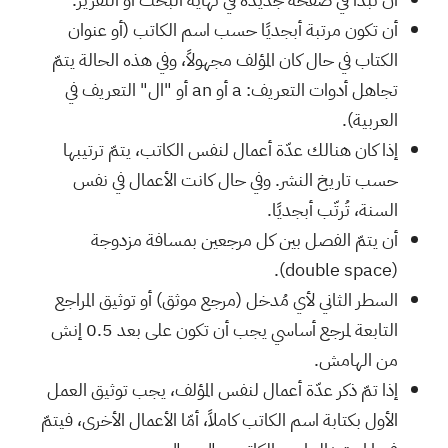
أن تكون مرتبة أبجديًا حسب اسم الكاتب (أو عنوان
الكتاب في حال كان المؤلف مجهولاً، وفي هذه الحالة يتمّ
تجاهل أدوات التعريف: a أو an أو "ال" التعريف في
العربية).
إذا كان هنالك عدّة أعمال لنفس الكاتب، يتمّ ترتيبها
حسب تاريخ النشر. وفي حال كانت الأعمال في نفس
السنة، تُرتّب أبجديًا.
أن يتمّ الفصل بين كل مرجعين بمسافة مزدوجة
(double space).
السطر الثاني لأي مُدخل (مرجع موثق) أو توثيق المراجع
التابعة لمرجع أساسي يجب أن تكون على بعد 0.5 إنش
من الهامش.
إذا تمّ ذكر عدّة أعمال لنفس المؤلف، يجب توثيق العمل
الأول بكتابة اسم الكاتب كاملاً، أمّا الأعمال الأخرى، فيتمّ