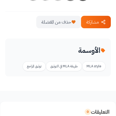
مشاركة
حذف من المفضلة
الأوسمة
MLA style
طريقة MLA في التوثيق
توثيق المراجع
التعليقات
0