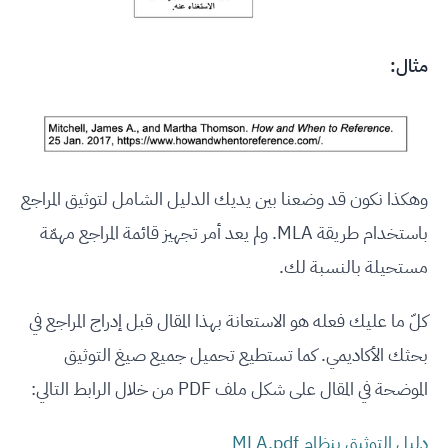
مثال:
وهكذا نكون قد وضعنا بين يديك الدليل الشامل لتوثيق المراجع
باستخدام طريقة MLA. ولم يعد أمر تجهيز قائمة المراجع مهمّة
مستحيلة بالنسبة لك.
كلّ ما عليك فعله هو الاستعانة بهذا المقال قبل إدراج المراجع في
بحثك الأكاديمي. كما تستطيع تحميل جميع صيغ التوثيق
الموضحة في المقال على شكل ملف PDF من خلال الرابط التالي:
دليل التوثيق بنظام MLA.pdf