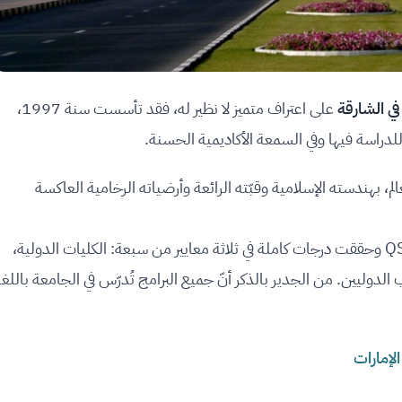
في الشارقة
على اعتراف متميز لا نظير له، فقد تأسست سنة 1997،
للدراسة فيها وفي السمعة الأكاديمية الحسنة.
لم، بهندسته الإسلامية وقبّته الرائعة وأرضياته الرخامية العاكسة
حصلت الجامعة على المرتبة السابعة في تصنيف الـ QS وحققت درجات كاملة في ثلاثة معايير من سبعة: الكليات الدولية،
الدوليين. من الجدير بالذكر أنّ جميع البرامج تُدرّس في الجامعة باللغ
لإمارات