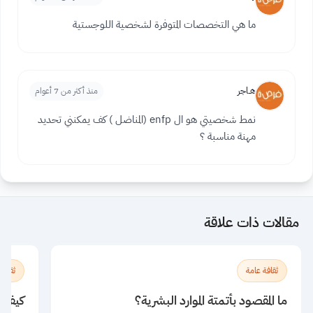
ما هي التخصصات المتوفرة لشخصية اللوجستية
هــاجر
منذ أكثر من 7 أعوام
نمط شخصيتي هو ال enfp (المناضل ) كف يمكنني تحديد
مهنة مناسبة ؟
مقالات ذات علاقة
ثقافة عامة
ثقافة
ما المقصود بأتمتة الموارد البشرية؟
كيف يؤ