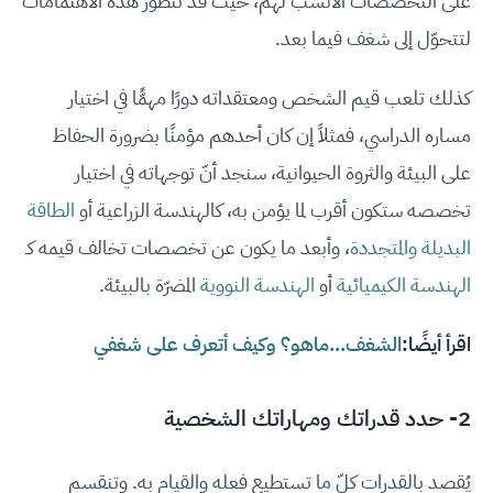
على التخصصات الأنسب لهم، حيث قد تتطوّر هذه الاهتمامات
لتتحوّل إلى شغف فيما بعد.
كذلك تلعب قيم الشخص ومعتقداته دورًا مهمًّا في اختيار
مساره الدراسي، فمثلاً إن كان أحدهم مؤمنًا بضرورة الحفاظ
على البيئة والثروة الحيوانية، سنجد أنّ توجهاته في اختيار
تخصصه ستكون أقرب لما يؤمن به، كالهندسة الزراعية أو
الطاقة
البديلة والمتجددة
، وأبعد ما يكون عن تخصصات تخالف قيمه كـ
الهندسة الكيميائية
أو
الهندسة النووية
المضرّة بالبيئة.
اقرأ أيضًا:
الشغف...ماهو؟ وكيف أتعرف على شغفي
2- حدد قدراتك ومهاراتك الشخصية
يُقصد بالقدرات كلّ ما تستطيع فعله والقيام به. وتنقسم