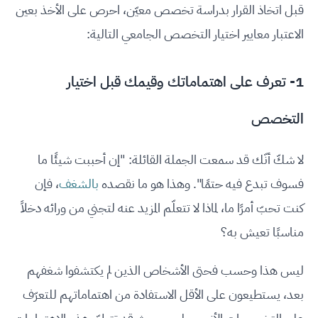
قبل اتخاذ القرار بدراسة تخصص معيّن، احرص على الأخذ بعين
الاعتبار معايير اختيار التخصص الجامعي التالية:
1- تعرف على اهتماماتك وقيمك قبل اختيار
التخصص
لا شكّ أنّك قد سمعت الجملة القائلة: "إن أحببت شيئًا ما
فسوف تبدع فيه حتمًا". وهذا هو ما نقصده
بالشغف
، فإن
كنت تحبّ أمرًا ما، لماذا لا تتعلّم المزيد عنه لتجني من ورائه دخلاً
مناسبًا تعيش به؟
ليس هذا وحسب فحتى الأشخاص الذين لم يكتشفوا شغفهم
بعد، يستطيعون على الأقل الاستفادة من اهتماماتهم للتعرّف