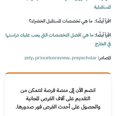
المستقبلية
اقرأ أيضًا:
ما هي تخصصات المستقبل الخضراء؟
اقرأ أيضًا:
ما هي افضل التخصصات التي يجب عليك دراستها
في الخارج
المصادر:
prepscholar
،
princetonreview
،
zety
انضم الآن إلى منصة فرصة لتتمكن من
التقديم على آلاف الفرص المجانية
والحصول على أحدث الفرص فور صدورها.