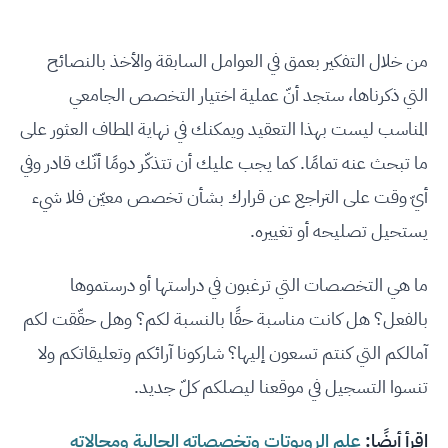
من خلال التفكير بعمق في العوامل السابقة والأخذ بالنصائح
التي ذكرناها، ستجد أنّ عملية اختيار التخصص الجامعي
المناسب ليست بهذا التعقيد ويمكنك في نهاية المطاف العثور على
ما تبحث عنه تمامًا. كما يجب عليك أن تتذكّر دومًا أنّك قادر وفي
أيّ وقت على التراجع عن قرارك بشأن تخصص معيّن فلا شيء
يستحيل تصليحه أو تغييره.
ما هي التخصصات التي ترغبون في دراستها أو درستموها
بالفعل؟ هل كانت مناسبة حقًا بالنسبة لكم؟ وهل حقّقت لكم
آمالكم التي كنتم تسعون إليها؟ شاركونا آرائكم وتعليقاتكم ولا
تنسوا التسجيل في موقعنا ليصلكم كلّ جديد.
اقرأ أيضًا:
علم الروبوتات وتخصصاته الحالية ومجالاته