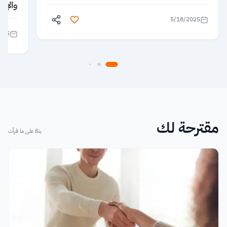
والإبد
5/18/2025
025
مقترحة لك
بناءً على ما قرأت