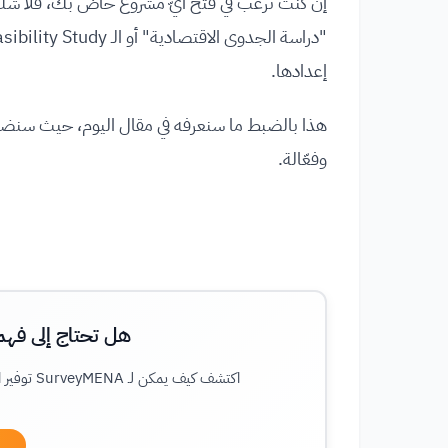
إن كنت ترغب في فتح أيّ مشروع خاصّ بك، فلا شكّ أ
إعدادها.
هذا بالضبط ما سنعرفه في مقال اليوم، حيث سنضع
وفعّالة.
هل تحتاج إلى فه
اكتشف كيف يمكن لـ SurveyMENA توفير البيانات الموثوقة التي تحتاجها لاتخاذ القرارات الاستراتيجية الصحيحة.