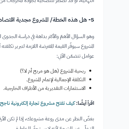
النهائية، أو قد تضطرّ للتضحية بجودة المخرجات من
5- هل هذه الخطة/ المشروع مجدية اقتصاديا؟
وهو السؤال الأهمّ والأكثر بداهة في دراسة الجدوى 
المشروع سيوفّر القيمة المفترضة اللازمة لتبرير تكلف
عوامل تتضمّن الآتي:
ربحية المشروع (هل هو مربح أم لا؟)
التكلفة الإجمالية لإتمام المشروع.
الاستثمارات التقديرية من الأطراف الخارجية.
اقرأ أيضًا:
كيف تفتح مشروع تجارة إلكترونية ناجح
بغضّ النظر عن مدى روعة مشروعك، إذا لم تكن الأرقام
التخلّي عن المشروع لأنه لا يستحقّ المخاطرة.