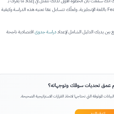
نّك سمعت بأن الخطوة الأولى لذلك تتمثّل في إعداد ما يُعرف بـ
"دراسة الجدوى الاقتصادية" أو الـ Feasibility Study باللغة الإنجليزية. ولعلّك تتساءل عمّا تعنيه هذه الدراسة وكيفية
 بين يديك الدليل الشامل لإعداد
دراسة جدوى
اقتصادية ناجحة
م عمق تحديات سوقك وتوجهاته؟
اعرف المزيد