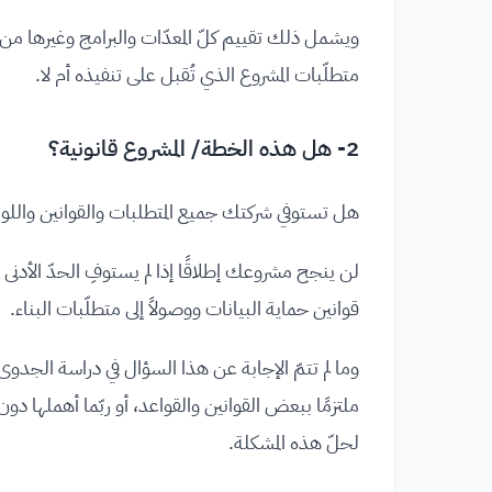
ويشمل ذلك تقييم كلّ المعدّات والبرامج وغيرها من ا
متطلّبات المشروع الذي تُقبل على تنفيذه أم لا.
2- هل هذه الخطة/ المشروع قانونية؟
هل تستوفي شركتك جميع المتطلبات والقوانين واللوائح
لن ينجح مشروعك إطلاقًا إذا لم يستوفِ الحدّ الأدنى
قوانين حماية البيانات ووصولاً إلى متطلّبات البناء.
وما لم تتمّ الإجابة عن هذا السؤال في دراسة الجدو
ملتزمًا ببعض القوانين والقواعد، أو ربّما أهملها دون
لحلّ هذه المشكلة.