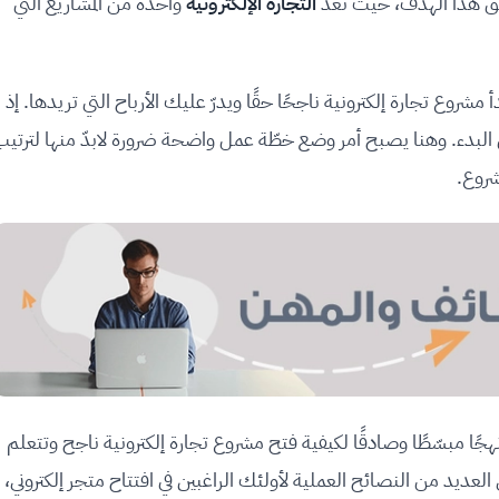
قيق هذا الهدف، حيث تعدّ
التجارة الإلكترونية
واحدة من المشاريع التي
ع تجارة إلكترونية ناجحًا حقًا ويدرّ عليك الأرباح التي تريدها. إذ
 البدء. وهنا يصبح أمر وضع خطّة عمل واضحة ضرورة لابدّ منها لترتيب
شروع.
نهجًا مبسّطًا وصادقًا لكيفية فتح مشروع تجارة إلكترونية ناجح وتتعلم
 العديد من النصائح العملية لأولئك الراغبين في افتتاح متجر إلكتروني،