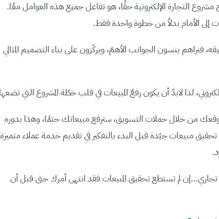
مشروع التجارة الإلكترونية حقًا، هو تفاعل جميع هذه العوامل معًا.
قه، فنراهم ينسون الجوانب الأهمّ، ويركّزون على بناء التصميم المثالي
روني، لذا لابدّ أن يكون رفعُ المبيعات في قلب خطّة المشروع التي تضعها
 موقعك من خلال حملات التسويق، سترفع مبيعاتك حتمًا، وهذا بدوره
ً تحقيق مبيعات جيّدة قبل البدء بالتفكير في تقديم خدمة عملاء متميزة،
د.
 تجاري...إن لم تستطع تحقيق المبيعات فقد انتهى أمرك حتى قبل أن