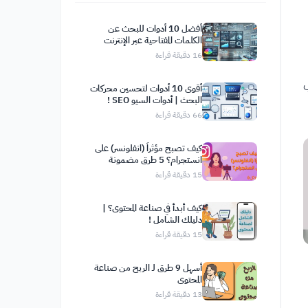
أفضل 10 أدوات للبحث عن
الكلمات المفتاحية عبر الإنترنت
16
دقيقة قراءة
أقوى 10 أدوات لتحسين محركات
البحث | أدوات السيو SEO !
66
دقيقة قراءة
كيف تصبح مؤثراً (انفلونسر) على
انستجرام؟ 5 طرق مضمونة
15
دقيقة قراءة
كيف أبدأ في صناعة المحتوى؟ |
دليلك الشامل !
15
دقيقة قراءة
أسهل 9 طرق لـ الربح من صناعة
المحتوى
13
دقيقة قراءة