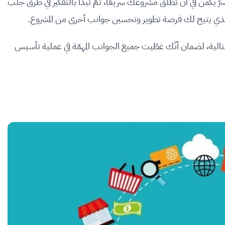
لسرّ يكمن في أن تطلق مشروعك سريعًا، ثمّ تبدأ بالتفكير في طرق جلب
ر الذي يتيح لك فرصة تطوير وتحسين جوانب أخرى من المشروع.
الية، لضمان أنّك غطّيت جميع الجوانب المهمّة في عملية تأسيس