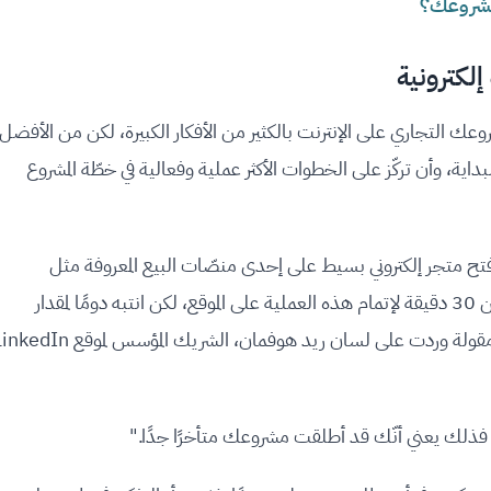
مشروعك؟
إلكترونية
وعك التجاري على الإنترنت بالكثير من الأفكار الكبيرة، لكن من الأفضل
داية، وأن تركّز على الخطوات الأكثر عملية وفعالية في خطّة المشروع
فتح متجر إلكتروني بسيط على إحدى منصّات البيع المعروفة مثل
Shopify يخدم هذا الهدف جيّدًا. قد تحتاج لأكثر من 30 دقيقة لإتمام هذه العملية على الموقع، لكن انتبه دومًا لمقدار
الوقت الذي تنفقه في البداية...لا تبالغ، وتذكّر دومًا مقولة وردت على لسان ريد هوفمان، الشريك المؤسس لمو
 فذلك يعني أنّك قد أطلقت مشروعك متأخرًا جدًا."