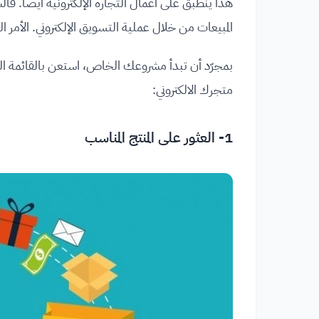
هذا ينطبق على أعمال التجارة الإلكترونية أيضًا. فا
المبيعات من خلال عملية التسويق الإلكتروني. الأم
بمجرّد أن تبدأ مشروعك الخاص، استعن بالقائمة الت
متجرك الالكتروني:
1- العثور على المنتج المناسب