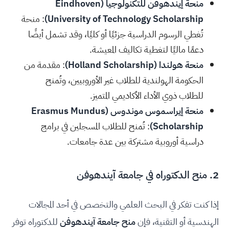
منحة إيندهوفن للتكنولوجيا (Eindhoven
University of Technology Scholarship)
: منحة
تُغطي الرسوم الدراسية جزئيًا أو كليًا، وقد تشمل أيضًا
دعمًا ماليًا لتغطية تكاليف المعيشة.
منحة هولندا (Holland Scholarship)
: مقدمة من
الحكومة الهولندية للطلاب غير الأوروبيين، وتُمنح
للطلاب ذوي الأداء الأكاديمي المتميز.
منحة إيراسموس موندوس (Erasmus Mundus
Scholarship)
: تُمنح للطلاب المسجلين في برامج
دراسية أوروبية مشتركة بين عدة جامعات.
2. منح الدكتوراه في جامعة آيندهوفن
إذا كنت تفكر في البحث العلمي والتخصص في أحد المجالات
الهندسية أو التقنية، فإن
منح جامعة آيندهوفن
للدكتوراه توفر