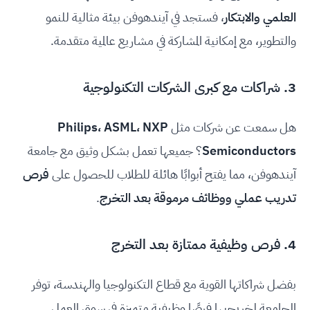
العلمي والابتكار
، فستجد في آيندهوفن بيئة مثالية للنمو
والتطوير، مع إمكانية المشاركة في مشاريع عالمية متقدمة.
3. شراكات مع كبرى الشركات التكنولوجية
هل سمعت عن شركات مثل
Philips، ASML، NXP
Semiconductors
؟ جميعها تعمل بشكل وثيق مع جامعة
آيندهوفن، مما يفتح أبوابًا هائلة للطلاب للحصول على
فرص
تدريب عملي ووظائف مرموقة بعد التخرج
.
4. فرص وظيفية ممتازة بعد التخرج
بفضل شراكاتها القوية مع قطاع التكنولوجيا والهندسة، توفر
الجامعة لخريجيها فرصًا وظيفية متميزة في سوق العمل