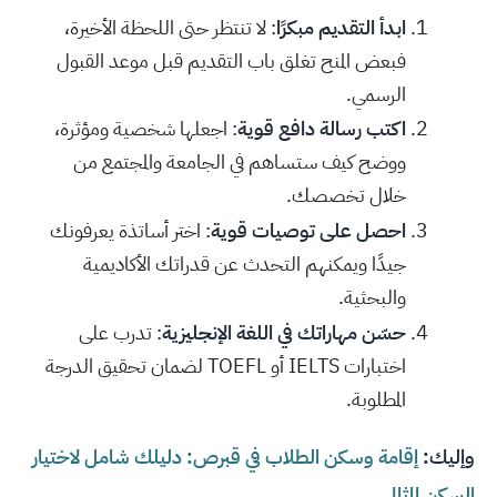
ابدأ التقديم مبكرًا
: لا تنتظر حتى اللحظة الأخيرة،
فبعض المنح تغلق باب التقديم قبل موعد القبول
الرسمي.
اكتب رسالة دافع قوية
: اجعلها شخصية ومؤثرة،
ووضح كيف ستساهم في الجامعة والمجتمع من
خلال تخصصك.
احصل على توصيات قوية
: اختر أساتذة يعرفونك
جيدًا ويمكنهم التحدث عن قدراتك الأكاديمية
والبحثية.
حسّن مهاراتك في اللغة الإنجليزية
: تدرب على
اختبارات IELTS أو TOEFL لضمان تحقيق الدرجة
المطلوبة.
وإليك:
إقامة وسكن الطلاب في قبرص: دليلك شامل لاختيار
السكن المثالي