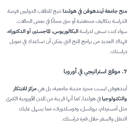
منح جامعة آيندهوفن في هولندا
تتيح للطلاب الدوليين فرصة
الدراسة بتكاليف منخفضة أو حتى مجانًا في بعض الحالات.
سواء كنت تسعى لدراسة
البكالوريوس، الماجستير، أو الدكتوراه
،
فهناك العديد من برامج المنح التي يمكن أن تساعدك في تمويل
دراستك.
7. موقع استراتيجي في أوروبا
آيندهوفن ليست مجرد مدينة جامعية، بل هي
مركز للابتكار
والتكنولوجيا
في هولندا. كما أنها قريبة من المدن الأوروبية الكبرى
مثل أمستردام، بروكسل، ودوسلدورف، مما يسهل عليك
التنقل والسفر خلال فترة دراستك.