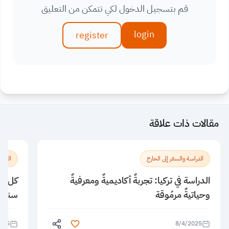
قم بتسجيل الدخول لكي تتمكن من التعليق
login
register
مقالات ذات علاقة
الدراسة والسفر إلى الخارج
الدراس
الدراسة في تركيا: تجربةٌ أكاديميةٌ ومعرفيةٌ
كل ما
وحياتيةٌ مرمُوقة
سنغاف
025
8/4/2025