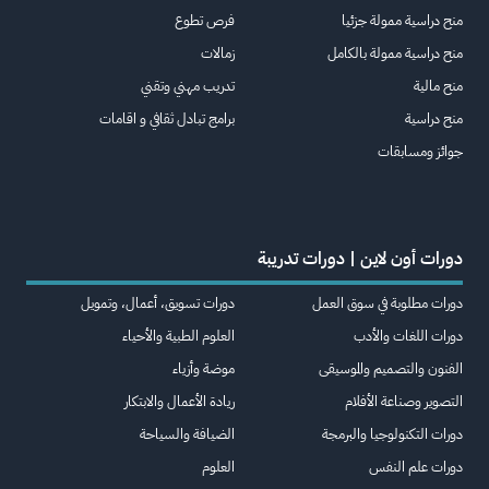
منح دراسية ممولة جزئيا
فرص تطوع
منح دراسية ممولة بالكامل
زمالات
منح مالية
تدريب مهني وتقني
منح دراسية
برامج تبادل ثقافي و اقامات
جوائز ومسابقات
دورات أون لاين | دورات تدريبة
دورات مطلوبة في سوق العمل
دورات تسويق، أعمال، وتمويل
دورات اللغات والأدب
العلوم الطبية والأحياء
الفنون والتصميم والموسيقى
موضة وأزياء
التصوير وصناعة الأفلام
ريادة الأعمال والابتكار
دورات التكنولوجيا والبرمجة
الضيافة والسياحة
دورات علم النفس
العلوم