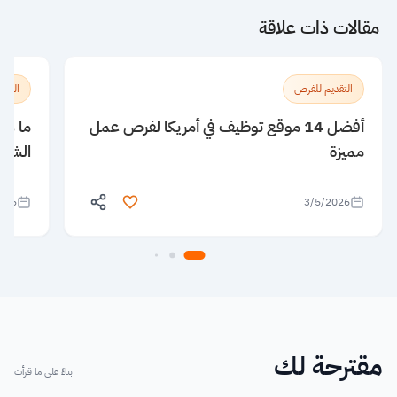
مقالات ذات علاقة
التقديم للفرص
الدراس
أفضل 14 موقع توظيف في أمريكا لفرص عمل
ما هي
مميزة
الشام
025
3/5/2026
مقترحة لك
بناءً على ما قرأت