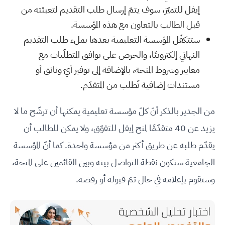
إيفل للتميّز، سوف يتمّ إرسال طلب التقديم لتعبئته من
قبل الطالب بالتعاون مع هذه المؤسسة.
ستتكفّل المؤسسة التعليمية بعدها بملء طلب التقديم
النهائي إلكترونيًا، والحرص على توافق المتطلّبات مع
معايير وشروط المنحة، بالإضافة إلى توفير أيّ وثائق أو
مستندات إضافية تُطلب من المتقدّم.
من الجدير بالذكر أنّ كلّ مؤسسة تعليمية يمكنها أن ترشّح ما لا
يزيد عن 40 متقدّمًا لمنح إيفل للتفوّق، ولا يمكن للطالب أن
يقدّم طلبه عن طريق أكثر من مؤسسة واحدة. كما أنّ المؤسسة
الجامعية ستكون نقطة التواصل بينه وبين القائمين على المنحة،
وستقوم بإعلامه في حال تمّ قبوله أو رفضه.