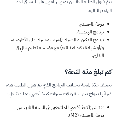
يتمّ قبول الطلبة الفائزين بمنح برنامج إيفل للتميز في أحد
البرامج التالية:
درجة الماجستير.
برنامج الهندسة.
برنامج الدكتوراه المشترك (إشراف مشترك على الأطروحة،
و/أو شهادة دكتوراه ثنائية) مع مؤسسة تعليم عالٍ في
الخارج.
كم تبلغ مدّة المنحة؟
تختلف مدّة المنحة باختلاف البرنامج الذي تمّ قبول الطلاب فيه،
غير أنّها تترواح بين سنة وثلاث سنوات كحدّ أقصى، وذلك كالآتي:
12 شهرًا كحدّ أقصى للملتحقين في السنة الثانية من
درجة الماجستير (M2).