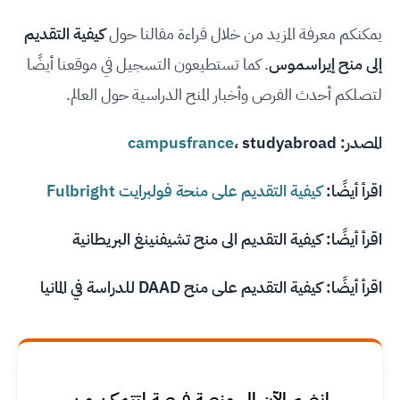
يمكنكم معرفة المزيد من خلال قراءة مقالنا حول
كيفية التقديم
إلى منح إيراسموس
. كما تستطيعون التسجيل في موقعنا أيضًا
لتصلكم أحدث الفرص وأخبار المنح الدراسية حول العالم.
المصدر:
studyabroad
،
campusfrance
اقرأ أيضًا:
كيفية التقديم على منحة فولبرايت Fulbright
اقرأ أيضًا:
كيفية التقديم الى منح تشيفنينغ البريطانية
اقرأ أيضًا:
كيفية التقديم على منح DAAD للدراسة في المانيا
انضم الآن إلى منصة فرصة لتتمكن من