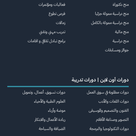
منح دكتوراة
فعاليات ومؤتمرات
منح دراسية ممولة جزئيا
فرص تطوع
منح دراسية ممولة بالكامل
زمالات
منح مالية
تدريب مهني وتقني
منح دراسية
برامج تبادل ثقافي و اقامات
جوائز ومسابقات
دورات أون لاين | دورات تدريبة
دورات مطلوبة في سوق العمل
دورات تسويق، أعمال، وتمويل
دورات اللغات والأدب
العلوم الطبية والأحياء
الفنون والتصميم والموسيقى
موضة وأزياء
التصوير وصناعة الأفلام
ريادة الأعمال والابتكار
دورات التكنولوجيا والبرمجة
الضيافة والسياحة