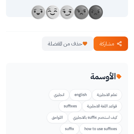
مشاركة
حذف من المفضلة
الأوسمة
تعلم الانجليزية
english
انجليزي
قواعد اللغة الانجليزية
suffixes
كيف استخدم suffix بالانجليزي
اللواحق
suffix
how to use suffixes