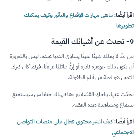
اقرأ أيضًا:
ماهي مهارات الإقناع والتأثير وكيف يمكنك
تطويرها
9- تحدث عن أشيائك القيمة
من منّا لا يملك شيئًا ثمينًا يساوي الدنيا عنده. ليس بالضرورة
أن يكون ذلك جوهرة نادرة أو إرثًا عائليًا عريقًا، فربّما كان كنزك
الثمين هو لعبة من أيام الطفولة.
تحدّث عنها، واحكِ القصّة وراءها فهناك حتمًا من سيستمتع
بسماع ومشاهدة هذه القصّة.
اقرأ أيضًا:
كيف انشر محتوى فعال على منصات التواصل
الاجتماعي