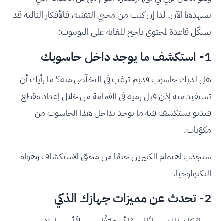
نشهدها الآن. لذا إن كنت من محبي التقنية، فالأفكار التالية قد
تشكّل قاعدة لمحتوى ناجح للغاية على اليوتيوب:
1- استكشف ما يوجد داخل حاسوبك
هل لديك حاسوب قديم ترغب في التخلّص منه؟ ما رأيك أن
تستفيد منه إذن قبل رميه في القمامة من خلال إعداد مقطع
فيديو تستكشف فيه ما يوجد بداخل هذا الحاسوب من
مكوّنات.
ستجذب اهتمام الكثيرين حتمًا من محبّي الاستكشاف وهواة
التكنولوجيا.
2- تحدث عن مميزات جهازك الذكي
سواءً كان ذلك جهازًا لوحيًا أو هاتفًا محمولاً أو جهاز لابتوب.