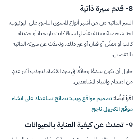
8- قدم سيرة ذاتية
السير الذاتية هي من أشهر أنواع المحتوى الناجح على اليوتيوب،
اختر شخصية معيّنة تفضّلها سواءً كانت تاريخية أو حديثة،
كاتب أو ممثّل أو فنان أو غير ذلك. وتحدّث عن سيرته الذاتية
بالتفصيل.
حاول أن تكون مبدعًا وخلاّقًا في سرد القصّة، لتجذب أكبر عددٍ
من اهتمام وانتباه المشاهدين.
اقرأ أيضًا:
تصميم مواقع ويب: نصائح تساعدك على انشاء
موقع الكتروني ناجح
9- تحدث عن كيفية العناية بالحيوانات
بعكس ما يعتقده البعض، فإن نسبة كبيرة لا يحسنون العناية