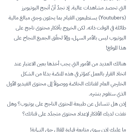
التي تحصد مشاهدات عالية. إذ نجدُ أنّ أنجح اليوتيوبرز
(Youtubers) يستطيعون القيام بما يحبّون وجني مبالغ مالية
طائلة في الوقت ذاته. لكن الخروج بأفكار محتوى ناجح على
اليوتيوب ليس بالأمر السهل، وإلاّ لحقّق الجميع النجاح على
هذا الموقع!
هنالك العديد من الأمور التي يجب أخذها بعين الاعتبار عند
اتخاذ القرار بالعمل كمؤثر في هذه المنصّة بدءًا من الشكل
الخارجي العام لقناتك الخاصّة ووصولاً إلى محتوى الفيديو الأول
الذي ستقوم بنشره.
إذن هل تتساءل عن طبيعة المحتوى الناجح على يوتيوب؟ وهل
نفذت لديك الأفكار لإعداد محتوى متجدّد على قناتك؟
ما عليك إذن سوى متابعة قراءة المقال حتى النهاية!