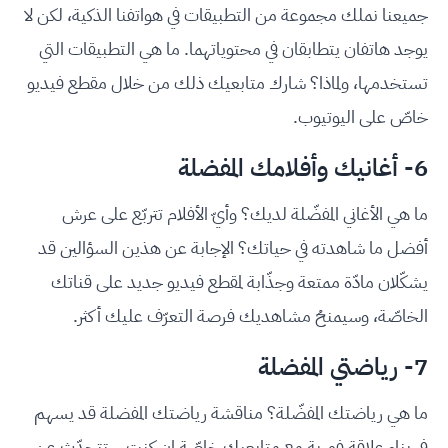
جميعنا نملك مجموعة من التطبيقات في هواتفنا الذكية، لكن لا
يوجد هاتفان يتطابقان في محتوياتهما. ما هي التطبيقات التي
تستخدمها، ولماذا؟ شارك متابعيك ذلك من خلال مقطع فيديو
خاصّ على اليوتيوب.
6- أغانيك وأفلامك المفضلة
ما هي الأغاني المفضّلة لديك؟ وأيّ الأفلام تتربّع على عرش
أفضل ما شاهدته في حياتك؟ الإجابة عن هذين السؤالين قد
يشكّلان مادّة ممتعة وجذّابة لمقطع فيديو جديد على قناتك
الخاصّة، وسيمنحُ مشاهديك فرصة التعرّف عليك أكثر.
7- رياضتي المفضلة
ما هي رياضتك المفضّلة؟ مناقشة رياضتك المفضلة قد يسهم
في بناء علاقة فورية مع متابعيك خاصّة إن كنت ستتحدّث عن