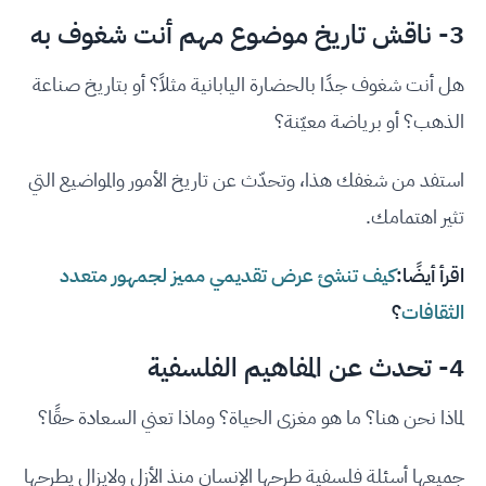
3- ناقش تاريخ موضوع مهم أنت شغوف به
هل أنت شغوف جدًا بالحضارة اليابانية مثلاً؟ أو بتاريخ صناعة
الذهب؟ أو برياضة معيّنة؟
استفد من شغفك هذا، وتحدّث عن تاريخ الأمور والمواضيع التي
تثير اهتمامك.
اقرأ أيضًا:
كيف تنشئ عرض تقديمي مميز لجمهور متعدد
الثقافات
؟
4- تحدث عن المفاهيم الفلسفية
لماذا نحن هنا؟ ما هو مغزى الحياة؟ وماذا تعني السعادة حقًا؟
جميعها أسئلة فلسفية طرحها الإنسان منذ الأزل ولايزال يطرحها