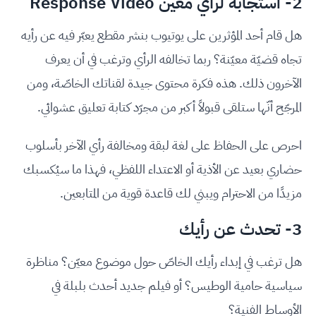
2- استجابة لرأي معين Response Video
هل قام أحد المؤثرين على يوتيوب بنشر مقطع يعبّر فيه عن رأيه
تجاه قضيّة معيّنة؟ ربما تخالفه الرأي وترغب في أن يعرف
الآخرون ذلك. هذه فكرة محتوى جيدة لقناتك الخاصّة، ومن
المرجّح أنّها ستلقى قبولاً أكبر من مجرّد كتابة تعليق عشوائي.
احرص على الحفاظ على لغة لبقة ومخالفة رأي الآخر بأسلوب
حضاري بعيد عن الأذية أو الاعتداء اللفظي، فهذا ما سيُكسبك
مزيدًا من الاحترام ويبني لك قاعدة قوية من المتابعين.
3- تحدث عن رأيك
هل ترغب في إبداء رأيك الخاصّ حول موضوع معيّن؟ مناظرة
سياسية حامية الوطيس؟ أو فيلم جديد أحدث بلبلة في
الأوساط الفنية؟