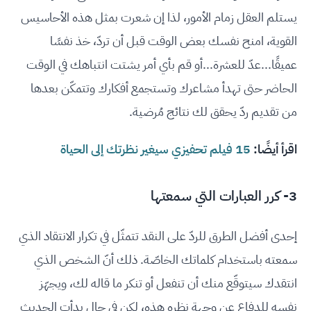
يستلم العقل زمام الأمور، لذا إن شعرت بمثل هذه الأحاسيس
القوية، امنح نفسك بعض الوقت قبل أن تردّ، خذ نفسًا
عميقًا...عدّ للعشرة...أو قم بأي أمر يشتت انتباهك في الوقت
الحاضر حتى تهدأ مشاعرك وتستجمع أفكارك وتتمكّن بعدها
من تقديم ردّ يحقق لك نتائج مُرضية.
اقرأ أيضًا:
15 فيلم تحفيزي سيغير نظرتك إلى الحياة
3- كرر العبارات التي سمعتها
إحدى أفضل الطرق للردّ على النقد تتمثّل في تكرار الانتقاد الذي
سمعته باستخدام كلماتك الخاصّة. ذلك أنّ الشخص الذي
انتقدك سيتوقّع منك أن تنفعل أو تنكر ما قاله لك، ويجهّز
نفسه للدفاع عن وجهة نظره هذه، لكن في حال بدأت الحديث