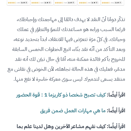
تذكّر دومًا أنّ النقد لا يهدف دائمًا إلى مهاجمتك وإحباطك،
فربّما السبب وراءه هو مساعدتك للنموّ والتطوّر في عملك
وحياتك. في كلّ مرّة تتعرّض فيها للانتقاد، ابدأ بتحديد نوعه،
وبعد التأكد من أنّه نقد بنّاء، اتبع الخطوات الخمس السابقة
للخروج بأكبر فائدة ممكنة منه، أمّا في حال تبيّن لك أنه نقد
مدمّر، فعليك في هذه الحالة تجاهله، لأن الخوض في نقاش مع
منتقد يسعى لتدميرك ليس سوى معركة خاسرة لا نفع منها.
اقرأ أيضًا:
كيف تصبح شخصا ذو كاريزما 1 : قوة الحضور
اقرأ أيضًا:
ما هي مهارات العمل ضمن فريق
اقرأ أيضًا:
كيف نفهم مشاعر الآخرين وهل لدينا علم بما