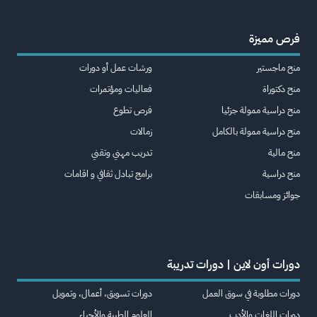
فرص مميزة
منح ماجستير
ورشات عمل أو دورات
منح دكتوراة
فعاليات ومؤتمرات
منح دراسية ممولة جزئيا
فرص تطوع
منح دراسية ممولة بالكامل
زمالات
منح مالية
تدريب مهني وتقني
منح دراسية
برامج تبادل ثقافي و اقامات
جوائز ومسابقات
دورات أون لاين | دورات تدريبة
دورات مطلوبة في سوق العمل
دورات تسويق، أعمال، وتمويل
دورات اللغات والأدب
العلوم الطبية والأحياء