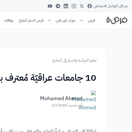
وسائل التواصل الاجتماعي
فرص
دورات اون لاين
فرص السفر للخارج
وظائف
تعلم
/
الدراسة والسفر إلى الخارج
10 جامعات عراقيّة مُعترف بها عالميًا ... دليلك الشامل
Mohamed Ahmed
آخر تحديث
1/7/2025
لطالما كان العراق منارةً للعلم والمعرفة، حيث كانت أن