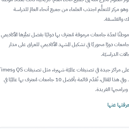
و مركز للتعلُّم اجتذب العلماء من جميع أنحاء العالم للدراسة
لك والفلسفة.
 موطنًا لعدّة جامعات مرموقة مُعترف بها دوليًا بفضل تميُّزها الأكاديمي
معات دورًا محوريًا في تشكيل المشهد الأكاديمي للعراق على مدار
لات الدراسيّة.
وقد حصلت العديد من أفضل الجامعات العراقيّة على مراكز جيدة في تصنيفات عالميّة شهيرة، مثل تصنيف
Higher Education لأفضل الجامعات حول العالم. وفي هذا المقال، نُقدّم قائمة بأفضل 10 جامعات مُعترف بها عالميًا في
وبرامجها الفريدة.
عرفتها عنها