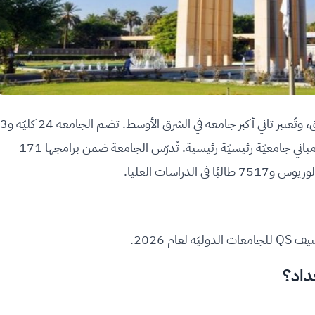
جامعة بغداد هي أوَّل جامعة يتم تأسيسها في العراق، وتُعتبر ثاني أكبر جامعة في الشرق الأوسط. تضم الجامعة 24 كليّة و3
معاهد للدراسات العليا و9 مراكز مُوزَّعة على أربعة مباني جامعيّة رئيسيّة رئيسية. تُدرّس الجامعة ضمن برامجها 171
داد؟