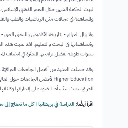
لبيت الحكمة الشهير خلال العصر الذهبي الإسلامي، وه
والمساهمة في مجالات مثل الرياضيات والطب والف
ولا يزال العراق - بتاريخه الأكاديمي والبحثي الغني -
ومُساهماتها في البحث والتعليم. لقد لعبت هذه الجا
سنوات طويلة بفضل برامجها المتميِّزة في مُختلف المجا
العراق، حيث سنُسلّط الضوء على إنجازاتها وكليّاتها 
اقرأ أيضًا:
الدراسة في بريطانيا | كل ما تحتاج إلى م