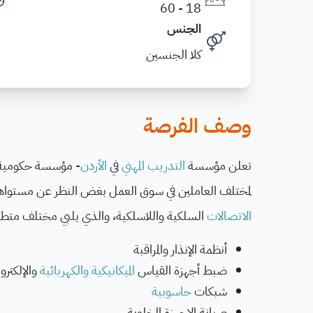
18 - 60
الجنس
كلا الجنسين
وصف الفرصة
تعلن مؤسسة
التدريب المهني
في
الأردن
- مؤسسة حكومية تقو
لمختلف العاملين في سوق العمل بغض النظر عن مستواهم
الاتصالات
السلكية واللاسلكية، والذي يلبي مختلف متط
أنظمة الإنذار والمراقبة
ضبط أجهزة القياس
الميكانيكية
والكهربائية
والإلكترو
شبكات
حاسوبية
صيانة الاجهزة الخلوية