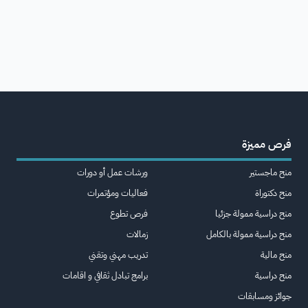
فرص مميزة
منح ماجستير
ورشات عمل أو دورات
منح دكتوراة
فعاليات ومؤتمرات
منح دراسية ممولة جزئيا
فرص تطوع
منح دراسية ممولة بالكامل
زمالات
منح مالية
تدريب مهني وتقني
منح دراسية
برامج تبادل ثقافي و اقامات
جوائز ومسابقات