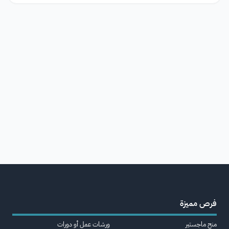
فرص مميزة
منح ماجستير
ورشات عمل أو دورات