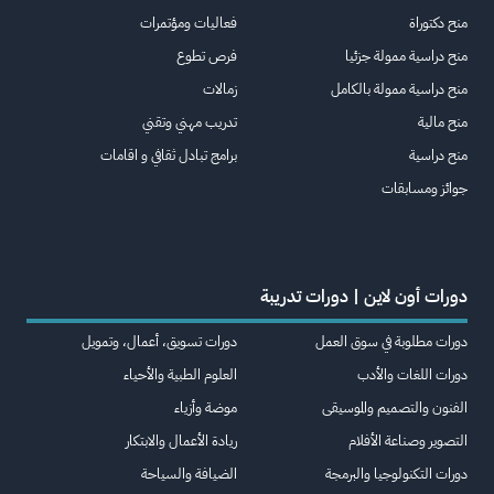
منح دكتوراة
فعاليات ومؤتمرات
منح دراسية ممولة جزئيا
فرص تطوع
منح دراسية ممولة بالكامل
زمالات
منح مالية
تدريب مهني وتقني
منح دراسية
برامج تبادل ثقافي و اقامات
جوائز ومسابقات
دورات أون لاين | دورات تدريبة
دورات مطلوبة في سوق العمل
دورات تسويق، أعمال، وتمويل
دورات اللغات والأدب
العلوم الطبية والأحياء
الفنون والتصميم والموسيقى
موضة وأزياء
التصوير وصناعة الأفلام
ريادة الأعمال والابتكار
دورات التكنولوجيا والبرمجة
الضيافة والسياحة