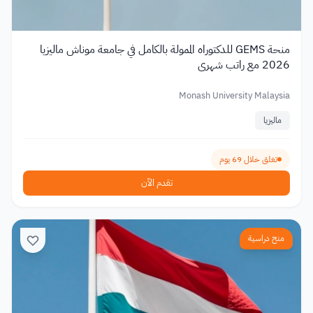
منحة GEMS للدكتوراه الممولة بالكامل في جامعة موناش ماليزيا
2026 مع راتب شهري
Monash University Malaysia
ماليزيا
تغلق خلال 69 يوم
تقدم الآن
منح دراسية