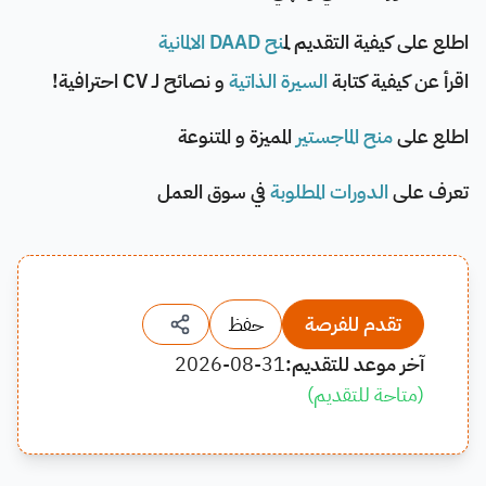
اطلع على كيفية التقديم ل
منح DAAD الالمانية
اقرأ عن كيفية كتابة
السيرة الذاتية
و نصائح لـ CV احترافية!
اطلع على
منح الماجستير
المميزة و المتنوعة
تعرف على
الدورات المطلوبة
في سوق العمل
تقدم للفرصة
حفظ
آخر موعد للتقديم:
2026-08-31
(
متاحة للتقديم
)