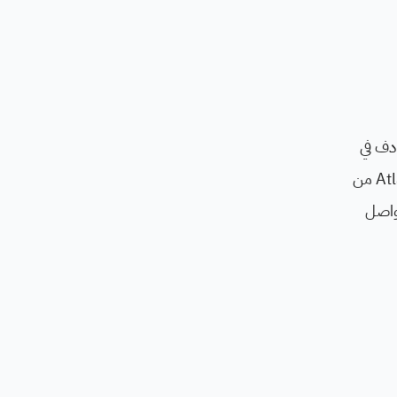
ادف في
مجتمعاتهم والعالم. لذلك يحاول معهد Atlantic جاهداً على تعزيز فعالية وتأثير برامج Atlantic Fellows و Atlantic Fellows من
فرص التواصل