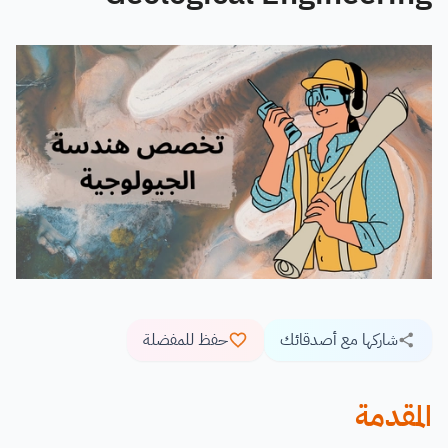
شاركها مع أصدقائك
حفظ للمفضلة
المقدمة