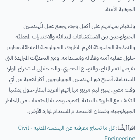
الجوفية الآمنة.
وللقيام بمهامهم على أكمل وجه، يجمع عمل المُهندسين
الجيولوجيين بين الاستكشافات الميدانيَّة والاختبارات المعمليَّة
والنمذجة الحاسوبيَّة لفهم الظروف الجيولوجية للمنطقة وتطوير
حلول عملية آمنة وفعَّالة ومُستدامة. ومع التحديَّات المتزايدة التي
يفرضها تغير المناخ، والتوسع الحضري، والحاجة إلى استخراج الموارد
المستدامة، أصبح دور المهندسين الجيولوجيين أكثر أهمية من أي
وقت مضى. يتيح لهم مزيج مهاراتهم الفريد ابتكار حلول يمكنها
التكيف مع الظروف البيئية المتغيرة، وحماية المجتمعات من المخاطر
الجيولوجية، وضمان الاستخدام المستدام لموارد الأرض.
اقرأ أيضًا:
كل ما تحتاج معرفته عن الهندسة المدنية - Civil
Engineering