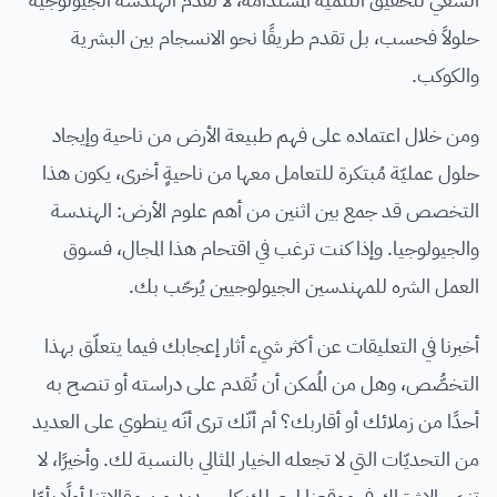
حلولاً فحسب، بل تقدم طريقًا نحو الانسجام بين البشرية
والكوكب.
ومن خلال اعتماده على فهم طبيعة الأرض من ناحية وإيجاد
حلول عمليّة مُبتكرة للتعامل معها من ناحيةٍ أخرى، يكون هذا
التخصص قد جمع بين اثنين من أهم علوم الأرض: الهندسة
والجيولوجيا. وإذا كنت ترغب في اقتحام هذا المجال، فسوق
العمل الشره للمهندسين الجيولوجيين يُرحّب بك.
أخبرنا في التعليقات عن أكثر شيء أثار إعجابك فيما يتعلّق بهذا
التخصُّص، وهل من المُمكن أن تُقدم على دراسته أو تنصح به
أحدًا من زملائك أو أقاربك؟ أم أنّك ترى أنّه ينطوي على العديد
من التحديّات التي لا تجعله الخيار المثالي بالنسبة لك. وأخيرًا، لا
تنسَ الاشتراك في موقعنا ليصلك كل جديد من مقالاتنا أولًا بأوّل.