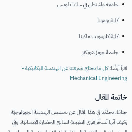
جامعة واشنطن في سانت لويس
كلية بومونا
كلية كليرمونت ماكينا
جامعة جونز هوبكنز
اقرأ أيضًا:
كل ما تحتاج معرفته عن الهندسة الميكانيكية -
Mechanical Engineering
خاتمة المقال
ختامًا، تحدّثنا في هذا المقال عن تخصص الهندسة الجيولوجيّة
وكيف أنّها تُسخِّر قوى الطبيعة لصالح الحضارة الإنسانيّة. وفي
السعي لتحقيق التنمية المستدامة، لا تقدم الهندسة الجيولوجية