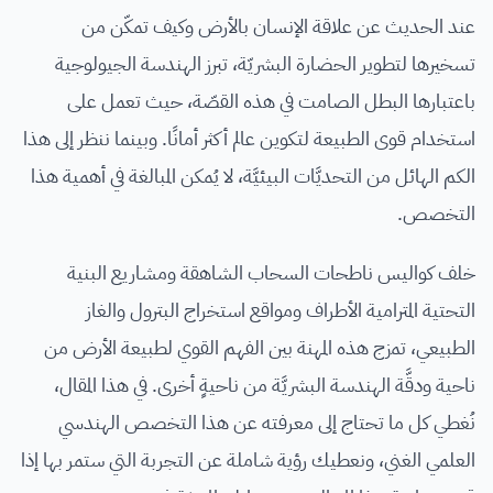
عند الحديث عن علاقة الإنسان بالأرض وكيف تمكّن من
تسخيرها لتطوير الحضارة البشريّة، تبرز الهندسة الجيولوجية
باعتبارها البطل الصامت في هذه القصّة، حيث تعمل على
استخدام قوى الطبيعة لتكوين عالم أكثر أمانًا. وبينما ننظر إلى هذا
الكم الهائل من التحديَّات البيئيَّة، لا يُمكن المبالغة في أهمية هذا
التخصص.
خلف كواليس ناطحات السحاب الشاهقة ومشاريع البنية
التحتية المترامية الأطراف ومواقع استخراج البترول والغاز
الطبيعي، تمزج هذه المهنة بين الفهم القوي لطبيعة الأرض من
ناحية ودقَّة الهندسة البشريَّة من ناحيةٍ أخرى. في هذا المقال،
نُغطي كل ما تحتاج إلى معرفته عن هذا التخصص الهندسي
العلمي الغني، ونعطيك رؤية شاملة عن التجربة التي ستمر بها إذا