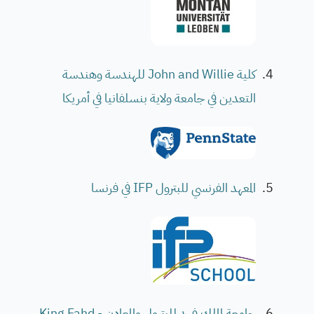
كلية John and Willie للهندسة وهندسة
التعدين في جامعة ولاية بنسلفانيا في أمريكا
المعهد الفرنسي للبترول IFP في فرنسا
جامعة الملك فهد للبترول والمعادن - King Fahd