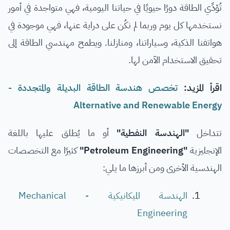
تُؤدِّي الطاقة دورًا حيويًا في حياتنا اليومية، فهي متواجدة في أمور
نستخدمها كل يوم وربما لم نكُن على دراية عنها، فهي موجودة في
هواتفنا الذكية، وسياراتنا، ومنازلنا. ويطمح مهندسي الطاقة إلى
تحقيق الاستخدام الآمن لها.
اقرأ المزيد:
تخصص هندسة الطاقة البديلة والمتجددة -
Alternative and Renewable Energy
تتداخل
"الهندسة النفطية"
أو ما يُطلق عليها باللغة
الإنجليزية
"Petroleum Engineering"
كثيرًا مع التخصصات
الهندسية الأخرى ومن أبرزها ما يلي:
الهندسة الميكانيكية - Mechanical
Engineering