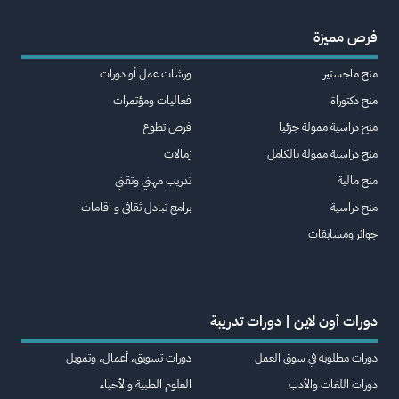
فرص مميزة
منح ماجستير
ورشات عمل أو دورات
منح دكتوراة
فعاليات ومؤتمرات
منح دراسية ممولة جزئيا
فرص تطوع
منح دراسية ممولة بالكامل
زمالات
منح مالية
تدريب مهني وتقني
منح دراسية
برامج تبادل ثقافي و اقامات
جوائز ومسابقات
دورات أون لاين | دورات تدريبة
دورات مطلوبة في سوق العمل
دورات تسويق، أعمال، وتمويل
دورات اللغات والأدب
العلوم الطبية والأحياء