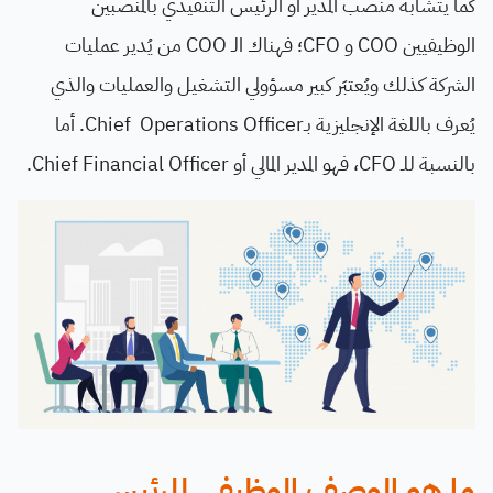
كما يتشابه منصب المدير أو الرئيس التنفيذي بالمنصبين
الوظيفيين COO و CFO؛ فهناك الـ COO من يُدير عمليات
الشركة كذلك ويُعتبَر كبير مسؤولي التشغيل والعمليات والذي
يُعرف باللغة الإنجليزية بـChief Operations Officer. أما
بالنسبة للـ CFO، فهو المدير المالي أو Chief Financial Officer.
ما هو الوصف الوظيفي للرئيس