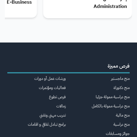
E-Business
Administration
فرص مميزة
منح ماجستير
ورشات عمل أو دورات
منح دكتوراة
فعاليات ومؤتمرات
منح دراسية ممولة جزئيا
فرص تطوع
منح دراسية ممولة بالكامل
زمالات
منح مالية
تدريب مهني وتقني
منح دراسية
برامج تبادل ثقافي و اقامات
جوائز ومسابقات