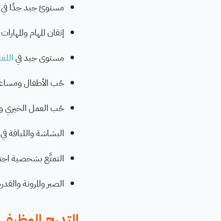
مستوىً جيد جدًا في
إتقان المهام والمهارا
مستوى جيد في
اللغة
حُب الأطفال ومساع
حُب العمل الخيري وا
البشاشة واللباقة في 
التمتَّع بشخصية اجت
الصبر والمرونة والق
التدرج الوظيفي