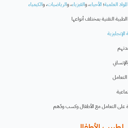
المواد العلمية
؛
الأحياء
، و
الفيزياء
، و
الرياضيات
، و
الكيمياء
ت الطبية التقنية بمختلف أنواعها
 الإنجليزية
دتهم
لإنساني
التعامل
ماعية
درة على التعامل مع الأطفال وكسب ودّهم
 لطبيب الأطفال