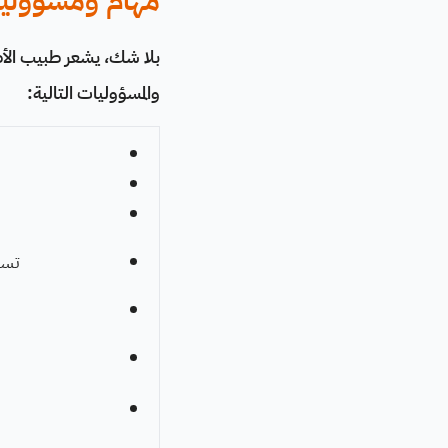
مهام ومسؤوليا
بلا شك، يشعر طبيب الأط
والمسؤوليات التالية:
تسج