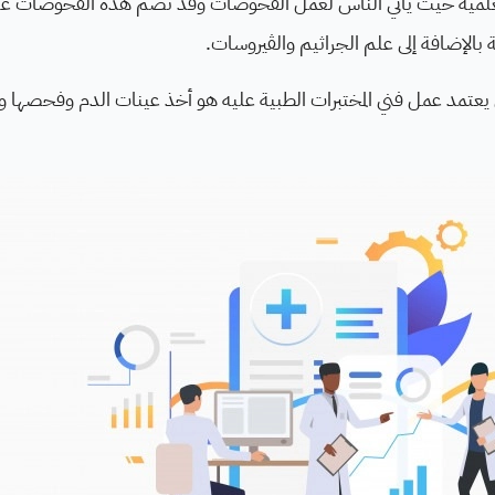
علمية حيث يأتي الناس لعمل الفحوصات وقد تضُم هذه الفحوصات ع
 بالإضافة إلى علم الجراثيم والڤيروسات.
يعتمد عمل فني المختبرات الطبية عليه هو أخذ عينات الدم وفحصها وإجر