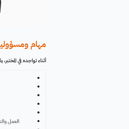
مهام ومسؤوليات
أثناء تواجده في المختبر، ي
العمل والت