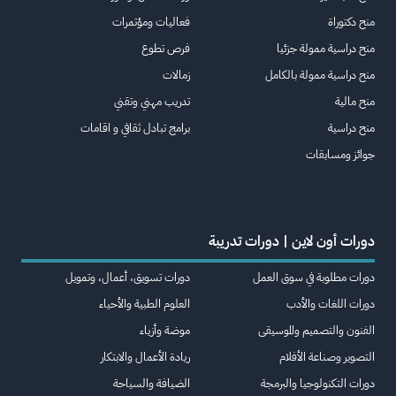
منح دكتوراة
فعاليات ومؤتمرات
منح دراسية ممولة جزئيا
فرص تطوع
منح دراسية ممولة بالكامل
زمالات
منح مالية
تدريب مهني وتقني
منح دراسية
برامج تبادل ثقافي و اقامات
جوائز ومسابقات
دورات أون لاين | دورات تدريبة
دورات مطلوبة في سوق العمل
دورات تسويق، أعمال، وتمويل
دورات اللغات والأدب
العلوم الطبية والأحياء
الفنون والتصميم والموسيقى
موضة وأزياء
التصوير وصناعة الأفلام
ريادة الأعمال والابتكار
دورات التكنولوجيا والبرمجة
الضيافة والسياحة