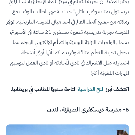
يعتبر العديد أن تجربة التعلُم في مركز اللغة الإنجليزية (ELC) في
بريستول بمثابة وقتٍ عائلي! حيث يقضي الطالب الوقت مع
زملائه من جميع أنحاء العالم في أحد مباني المدرسة التاريخيَة. توفِر
المدرسة تجربة تدريسيَة مُتميزة تستغرق 21 ساعة في الأسبوع،
تشمل الواجبات المنزليَة اليوميَة والتعلُم الإلكتروني الموجه، مما
يجعل تجربة التعلُم مثاليًة وفريدة. كما أنَها تُوفِر أنشطة
اختياريَة مثل الاشتراك في نادي المُحادثة أو نادي العمل لتوسيع
المهارات اللغويَة أكثر!
اكتشف أبرز
المنح الدراسية
المتاحة سنويًا للطلاب في بريطانيا.
6-
مدرسة ديسكفري الصيفيَة، لندن