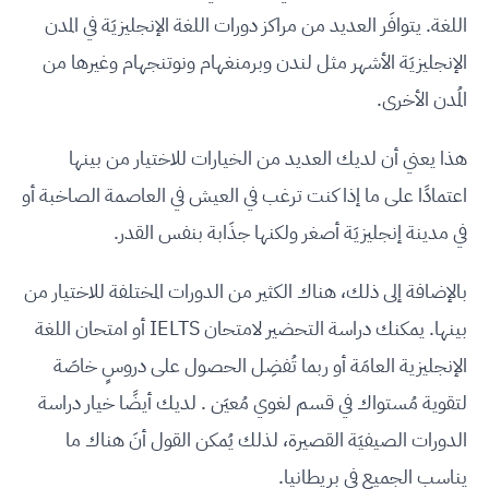
اللغة. يتوافَر العديد من مراكز دورات اللغة الإنجليزيَة في المدن
الإنجليزيَة الأشهر مثل لندن وبرمنغهام ونوتنجهام وغيرها من
المُدن الأخرى.
هذا يعني أن لديك العديد من الخيارات للاختيار من بينها
اعتمادًا على ما إذا كنت ترغب في العيش في العاصمة الصاخبة أو
في مدينة إنجليزيَة أصغر ولكنها جذَابة بنفس القدر.
بالإضافة إلى ذلك، هناك الكثير من الدورات المختلفة للاختيار من
بينها. يمكنك دراسة التحضير لامتحان IELTS أو امتحان اللغة
الإنجليزية العامَة أو ربما تُفضِل الحصول على دروسٍ خاصَة
لتقوية مُستواك في قسم لغوي مُعيَن . لديك أيضًا خيار دراسة
الدورات الصيفيَة القصيرة، لذلك يُمكن القول أنَ هناك ما
يناسب الجميع في بريطانيا.