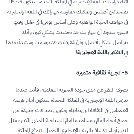
أثناء دراستك للغة الإنجليزية في المملكة المتحدة، ستكون مُحاطًا
بمتحدثين أصليين ويمكنك ممارسة مهاراتك في اللغة الإنجليزية
في مواقف الحياة الواقعية وعلى أساس يومي! في خلال وقتٍ
قصير، ستجد أن مهاراتك قد تحسَنت بشكلٍ كبير، وأنَك
تتواصل بشكلٍ أفضل، وأنَ مُفرداتك قد توسَعت وستبدأ بعدها
في
التفكير باللغة الإنجليزية
!
5- تجربة ثقافية متميزة
بصرف النظر عن مدى جودة التجربة التعلميَة، فأنت عندما
تدرُس اللغة الإنجليزية في المملكة المتحدة، ستكون أمام فرصة
الانغماس في الثقافة البريطانيَة، وتكوين صداقات جديدة من
جميع أنحاء العالم ومشاهدة المعالم السياحية للمدن الكبيرة مثل
لندن أو استكشاف الريف الإنجليزي الجميل. تتمتَع المملكة