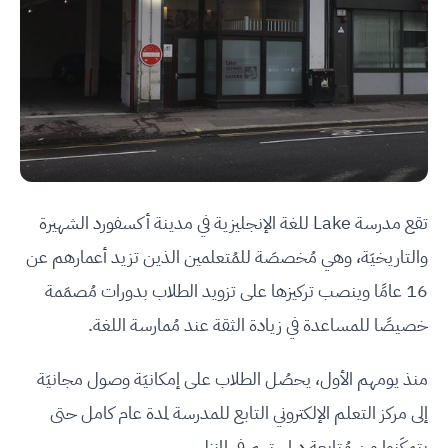
تقع مدرسة Lake للغة الإنجليزية في مدينة أكسفورد الشهيرة
والتاريخيَة، وهي مُخصصَة للمُتعلمين الذين تزيد أعمارهم عن
16 عامًا وينصب تركيزها على تزويد الطلاب بدورات مُصمَمة
خصيصًا للمساعدة في زيادة الثقة عند مُمارسة اللغة.
منذ يومهم الأول، يحصُل الطلاب على إمكانيَة وصول مجانيَة
إلى مركز التعلم الإلكتروني التابع للمدرسة لمدة عام كامل حتى
يتمكَنوا من مُتابعة دراستهم في المنزل.