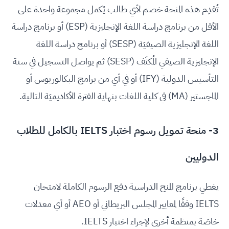
تُقدِم هذه المنحة خصم لأي طالب يُكمل مجموعة واحدة على
الأقل من برنامج دراسة اللغة الإنجليزية (ESP) أو برنامج دراسة
اللغة الإنجليزية الصيفيَة (SESP) أو برنامج دراسة اللغة
الإنجليزية الصيفي المُكثَف (SESP) ثم يواصل التسجيل في سنة
التأسيس الدولية (IFY) أو في أي من برامج البكالوريوس أو
الماجستير (MA) في كلية اللغات بنهاية الفترة الأكاديميَة التالية.
3- منحة تمويل رسوم اختبار IELTS بالكامل للطلاب
الدوليين
يغطي برنامج المنح الدراسية دفع الرسوم الكاملة لامتحان
IELTS وفقًا لمعايير المجلس البريطاني أو AEO أو أي معدلات
خاصَة بمنظمة أخرى لإجراء اختبار IELTS.