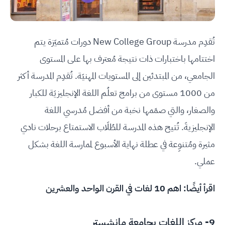
تُقدِم مدرسة New College Group دورات مُتميَزة يتم
اختتامها باختبارات ذات نتيجة مُعترف بها على المستوى
الجامعي، من المبتدئين إلى المستويات المهنيَة. تُقدِم المدرسة أكثر
من 1000 مستوى من برامج تعلُم اللغة الإنجليزيَة للكبار
والصغار، والتي صمَمها نخبة من أفضل مُدرسي اللغة
الإنجليزيةَ. تُتيح هذه المدرسة للطُلَاب الاستمتاع برحلات نادي
مثيرة ومُتنوِعة في عطلة نهاية الأسبوع لممارسة اللغة بشكل
عملي.
اقرأ أيضًا:
اهم 10 لغات في القرن الواحد والعشرين
9-
مركز اللغات بجامعة مانشستر