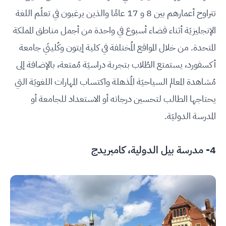
تتراوح أعمارهم بين 8 و 17 عامًا والذين يرغبون في تعلُم اللغة
الإنجليزيَة أثناء قضاء أسبوع في واحدة من أجمل مناطق المملكة
المتحدة. من خلال المواقع المُختلفة في كلية إيتون وكُليتَي جامعة
أكسفورد، يستمتع الطُلاب بتجربة دراسيَة مُمتعة، بالإضافة إلى
مُشاهدة المعالم السياحيَة المُذهلة واكتساب المهارات اللغويَة التي
يحتاجها الطالب لتحسين درجاته أو الاستعداد للجامعة أو
المدرسة الدوليَة.
4-
مدرسة بيل الدولية، كامبريدج