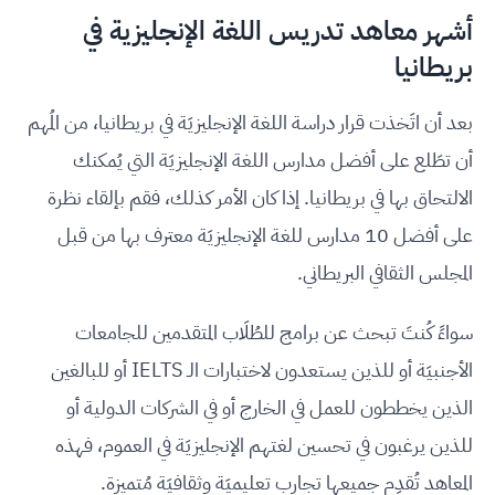
أشهر معاهد تدريس اللغة الإنجليزية في
بريطانيا
بعد أن اتَخذت قرار دراسة اللغة الإنجليزيَة في بريطانيا، من المُهم
أن تطَلع على أفضل مدارس اللغة الإنجليزيَة التي يُمكنك
الالتحاق بها في بريطانيا. إذا كان الأمر كذلك، فقم بإلقاء نظرة
على أفضل 10 مدارس للغة الإنجليزيَة معترف بها من قبل
المجلس الثقافي البريطاني.
سواءً كُنتَ تبحث عن برامج للطُلَاب المتقدمين للجامعات
الأجنبيَة أو للذين يستعدون لاختبارات الـ IELTS أو للبالغين
الذين يخططون للعمل في الخارج أو في الشركات الدولية أو
للذين يرغبون في تحسين لغتهم الإنجليزيَة في العموم، فهذه
المعاهد تُقدِم جميعها تجارب تعليميَة وثقافيَة مُتميزة.