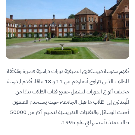
تُقدِم مدرسة دييسكفري الصيفيَة دورات دراسيَة قصيرة ومُكثَفة
للطلاب الذين تتراوح أعمارهم بين 11 و 18 عامًا. تُقدم المدرسة
مختلف أنواع الدورات لتشمل جميع فئات الطُلاب بدءًا من
المُبتدئين إلى طُلَاب ما قبل الجامعة، حيث يستخدم المعلمون
أحدث الوسائل والتقنيَات التدريسيَة لتعليم أكثر من 50000
طالب منذ تأسيسها في عام 1995.