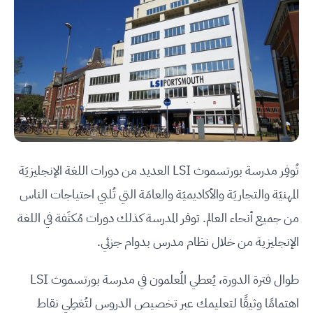
تُوفِر مدرسة بورتسموث LSI العديد من دورات اللغة الإنجليزيَة
المهنيَة والتجاريَة والأكاديميَة والعامَة التي تُلبي احتياجات الناس
من جميع أنحاء العالم. توفر المدرسة كذلك دورات مُكثَفة في اللغة
الإنجليزية من خلال نظام مدرس بدوام جزئي.
طوال فترة الدورة، يُعطي المُعلمون في مدرسة بورتسموث LSI
اهتمامًا وثيقًا لتعليمك عبر تخصيص الدروس لتُغطِي نقاط