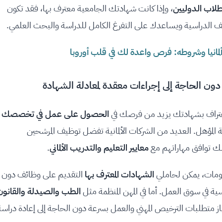
طلاب الدوليين
، وإذا كانت شهادتك الجامعية معترف بها، فقد تكون
ليف الدراسية ويساعدك على التفرغ الكامل للدراسة والبحث العلمي.
لمانيا وشروطه: فرص واعدة لك في قلب أوروبا
الاعتراف بشهادتك يزيد من فرصك في
الحصول على عمل في تخصصك
لة المؤهل. العديد من الشركات الألمانية تفضل توظيف المرشحين
ك توافق مهاراتهم مع
معايير التعليم والتدريب الألماني
.
علومات، يمكن لحاملي
الشهادات المعترف بها
التقديم على وظائف دون
ية في سوق العمل. أما في المهن المنظمة مثل
الطب والصيدلة والقانون
ز متطلبات الترخيص المهني والعمل بسرعة دون الحاجة إلى إعادة دراسة