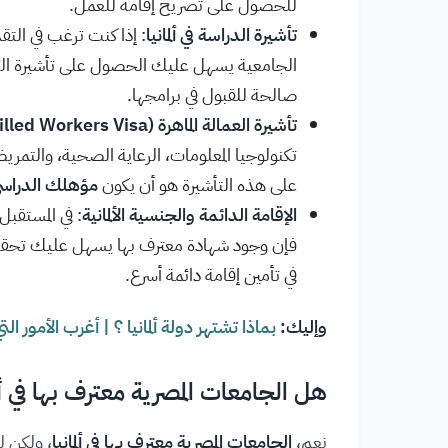
للحصول على تصريح إقامة للعمل.
تأشيرة الدراسة في ألمانيا
: إذا كنت ترغب في التق
الجامعية يسهل عليك الحصول على تأشيرة الدر
صالحة للقبول في برامجها.
تأشيرة العمالة الماهرة (Skilled Workers Visa)
تكنولوجيا المعلومات، الرعاية الصحية، والتمري
على هذه التأشيرة هو أن يكون
مؤهلك الدراسي 
الإقامة الدائمة والجنسية الألمانية
: في المستقب
فإن وجود شهادة معترف بها يسهل عليك تحقيق ه
في تأمين إقامة دائمة أسرع.
وإليك:
بماذا تشتهر دولة ألمانيا ؟ | أغرب الأمور ال
هل الجامعات المصرية معترف بها في ألم
نعم،
الجامعات المصرية معترف بها في ألمانيا
، ولكن ل