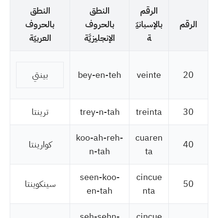
الرقم
النطق
النطق
الرقم
بالإسبانيّ
بالحروف
بالحروف
ة
الإنجليزيَّة
العربيّة
20
veinte
bey-en-teh
بينتي
30
treinta
trey-n-tah
ترينتا
koo-ah-reh-
cuaren
40
كوارينتا
n-tah
ta
seen-koo-
cincue
50
سينكوينتا
en-tah
nta
seh-sehn-
cincue