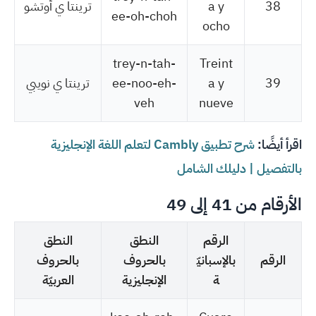
38
a y
ترينتا ي أوتشو
ee-oh-choh
ocho
trey-n-tah-
Treint
39
a y
ee-noo-eh-
ترينتا ي نويبي
veh
nueve
اقرأ أيضًا:
شرح تطبيق Cambly لتعلم اللغة الإنجليزية
بالتفصيل | دليلك الشامل
الأرقام من 41 إلى 49
الرقم
النطق
النطق
الرقم
بالإسبانيّ
بالحروف
بالحروف
ة
الإنجليزية
العربيّة