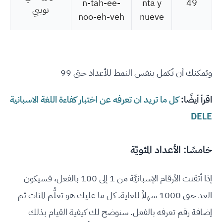
n-tah-ee-
nta y
49
نويبي
noo-eh-veh
nueve
ويُمكنك أن تُكمل بنفس النمط للأعداد حتى 99
اقرأ أيضًا:
كل ما تريد ان تعرفه عن اختبار كفاءة اللغة الاسبانية
DELE
خامسًا: الأعداد المئويّة
إذا أتقنت الأرقام الإسبانيَّة من 1 إلى 100 بالفعل، فسيكون
العد حتى 1000 سهلاً للغاية. كل ما عليك هو تعلُّم المئات ثم
إضافة رقم تعرفه بالفعل. سنوضح لك كيفية القيام بذلك