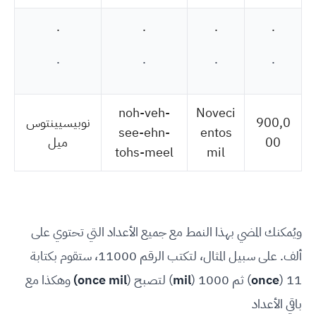
.
.
.
.
.
.
.
.
noh-veh-
Noveci
900,0
نوبيسيينتوس
see-ehn-
entos
00
ميل
tohs-meel
mil
ويُمكنك المضي بهذا النمط مع جميع الأعداد التي تحتوي على
ألف. على سبيل المثال، لتكتب الرقم 11000، ستقوم بكتابة
11 (
once
) ثم 1000 (
mil
) لتصبح (
once mil)
وهكذا مع
باقي الأعداد