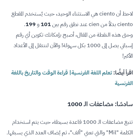
لاحظ أن ciento هي الاستثناء الوحيد، حيث يُستخدم المقطع
ciento بدلاً من cien عند نطق رقم بين
101
و
199
.
وحتى هذه النقطة من المقال، أصبح بإمكانك تكوين أي رقم
إسباني يصل إلى 1000 بكل سهولة! والآن لننتقل إلى الأعداد
الأكبر!
اقرأ أيضًا:
تعلم اللغة الفرنسية| قراءة الوقت والتاريخ باللغة
الفرنسية
سادسًا: مضاعفات الـ 1000
تتبع مضاعفات الـ 1000 قاعدة بسيطة، حيث يتم استخدام
الكلمة "Mil" والتي تعني "ألف"، ثم يُضاف العدد الذي يسبقها.