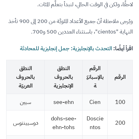
لاحقًا، ولكن في الوقت الحالي، لنبدأ بتعلُّم المئات.
ويُرجى ملاحظة أنّ جميع الأعداد المئويَّة من 200 إلى 900 تأخذ
النهاية "cientos"، باستثناء العددين 500 و700.
اقرأ أيضًا:
التحدث بالإنجليزية: جمل إنجليزية للمحادثة
الرقم
النطق
النطق
الرقم
بالإسبانيّ
بالحروف
بالحروف
ة
الإنجليزية
العربيّة
100
Cien
see-ehn
سيين
dohs-see-
Doscie
200
دوسيينتوس
ehn-tohs
ntos