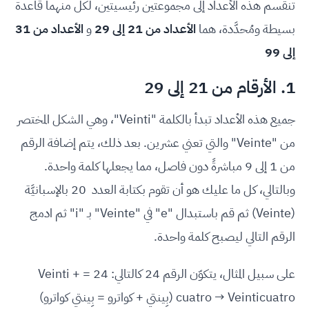
تنقسم هذه الأعداد إلى مجموعتين رئيسيتين، لكل منهما قاعدة
بسيطة ومُحدَّدة، هما
الأعداد من 21 إلى 29
و
الأعداد من 31
إلى 99
1. الأرقام من 21 إلى 29
جميع هذه الأعداد تبدأ بالكلمة "Veinti"، وهي الشكل المختصر
من "Veinte" والتي تعني عشرين. بعد ذلك، يتم إضافة الرقم
من 1 إلى 9 مباشرةً دون فاصل، مما يجعلها كلمة واحدة.
وبالتالي، كل ما عليك هو أن تقوم بكتابة العدد 20 بالإسبانيَّة
(Veinte) ثم قم باستبدال "e" في "Veinte" بـ "i" ثم ادمج
الرقم التالي ليصبح كلمة واحدة.
على سبيل المثال، يتكوّن الرقم 24 كالتالي: 24 = Veinti +
cuatro → Veinticuatro (بِينتي + كواترو = بِينتي كواترو)