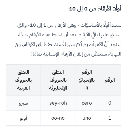
أولًا: الأرقام من 0 إلى 10
سنبدأ أولًا بالأساسيَّات - وهي الأرقام من 1 إلى 10- والتي
سيبنى عليها باقي الأرقام. بعد أن تحفظ هذه الأرقام جيدًا،
ستجد أنَّ الأمر أصبح أكثر سهولةً عند حفظ باقي الأرقام. وفي
النهاية، ستتمكّن من إتقان الأرقام الإسبانيّة تمامًا!
الرقم
النطق
النطق
الرقم
بالإسبانيّ
بالحروف
بالحروف
ة
الإنجليزيَّة
العربيّة
0
cero
sey-roh
سيرو
1
uno
oo-no
أونو