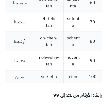
60
سيسينتا
tah
nta
seh-tehn-
setent
70
سيتينتا
tah
a
oh-chen-
ochent
80
أوشينتا
tah
a
noh-vehn-
novent
90
نوفينتا
tah
a
100
cien
see-ehn
سيين
رابعًا: الأرقام من 21 إلى 99