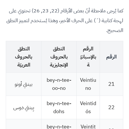
كما يُرجى ملاحظة أنّ بعض الأرقام (22, 23, 26) تحتوي على
لهجة كتابية (´) على الحرف الأخير، وهذا يُستخدم لتمييز النطق
الصحيح.
الرقم
النطق
النطق
الرقم
بالإسبانيّ
بالحروف
بالحروف
ة
الإنجليزية
العربيّة
bey-n-tee-
Veintiu
21
بينتي أونو
oo-no
no
bey-n-tee-
Veintid
22
بِينتي دوس
dohs
ós
bey-n-tee-
Veintit