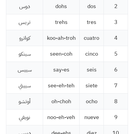
2
dos
dohs
دوس
3
tres
trehs
تريس
4
cuatro
koo-ah-troh
كواترو
5
cinco
seen-coh
سينكو
6
seis
say-es
سييس
7
siete
see-eh-teh
سييتي
8
ocho
oh-choh
أوتشو
9
nueve
noo-eh-veh
نويفي
10
diez
dee-ehs
دييس