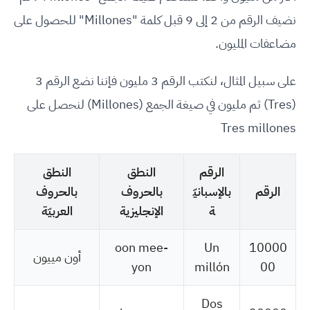
نضيف الرقم من 2 إلى 9 قبل كلمة "Millones" للحصول على
مضاعفات المليون.
على سبيل المثال، لنكتب الرقم 3 مليون فإننا نضع الرقم 3
(Tres) ثم مليون في صيغة الجمع (Millones) لنحصل على
Tres millones
الرقم
النطق
النطق
الرقم
بالإسبانيّ
بالحروف
بالحروف
ة
الإنجليزية
العربيّة
oon mee-
Un
10000
أون مييون
yon
millón
00
Dos