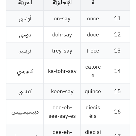
ة
الإنجليزيَّة
العربيّة
11
once
on-say
أونسي
12
doce
doh-say
دوسي
13
trece
trey-say
تريسي
catorc
14
ka-tohr-say
كاتورسي
e
15
quince
keen-say
كينسي
dee-eh-
diecis
16
دييسيسييس
see-say-es
éis
dee-eh-
diecisi