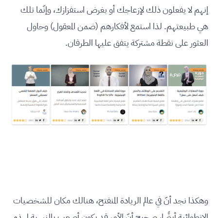
إنهم لا يفعلون ذلك لإزعاجك أو بغرض استفزازك، وإنّما تلك
هي طبيعتهم. لذا استمع لأفكارهم (ضمن المعقول) وحاول
العثور على نقطة مشتركة يتفق عليها الطرفان.
وهكذا نجد أنّ في عالم الريادة المنفتح، هنالك مكان للشخصيات
الانطوائية أيضًا، صحيح أنّ الأمر قد يكون أصعب بالنسبة لهذه