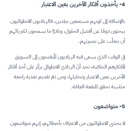
4- يأخذون أفكار الآخرين بعين الاعتبار
بالإضافة إلى كونهم مستمعين جيّدين، فالرياديون الانطوائيون
يبحثون دومًا عن أفضل الحلول، ونادرًا ما يسمحون لكبريائهم
أن يتغلّب على بصيرتهم.
في الوقت الذي يسعى فيه الرياديون المُنفتحون إلى التسويق
لأفكارهم الخاصّة، نجد أنّ الريادي الانطوائي يركّز على أخذ أفكار
الآخرين بعين الاعتبار وتحليلها، ومن ثمّ تقديم تغذية راجعة
مناسبة تحقق المنفعة العامّة.
5- متواضعون
لا يخشى الانطوائيون من الاعتراف بأخطائهم، إنهم متواضعون