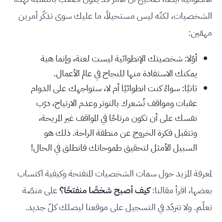
الشخصيات، لكنّه ليس مستحيلاً، ما عليك سوى تذكّر أمرين
مهمّين:
أوّلا: شخصيتك الإنطوائية ليست لعنة، وإنما هبة
يمكنك الاستفادة منها للنجاح في عالم الأعمال.
ثانيًا: سواءً كنت انطوائيًا أم لا، ستواجهك على الدوام
عقبات ومواقف تُشعرك بالتوتر وعدم الارتياح، درّب
نفسك على أن تكون مرتاحًا في المواقف غير المريحة،
وتتقبل فكرة الخروج عن منطقة الراحة. ذلك هو
السبيل الأمثل لتحقيق طموحاتك فانطلق في الحال!
لمعرفة المزيد حول سمات الشخصيات المنفتحة وكيفية اكتساب
بعضها، اقرأ مقالنا:
كيف أصبح شخصًا منفتحًا؟
على منصّة
تعلّم. ولا تتردّد في التسجيل على موقعنا ليصلك كلّ جديد.