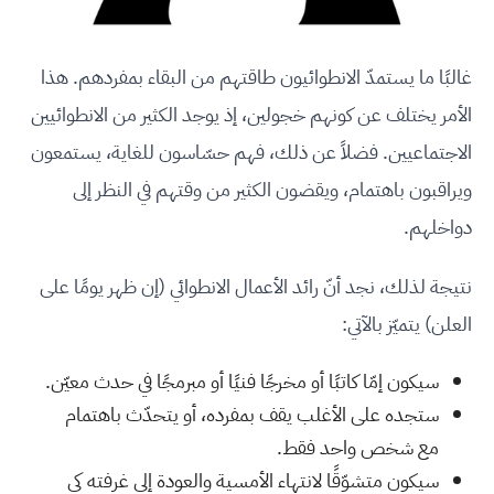
غالبًا ما يستمدّ الانطوائيون طاقتهم من البقاء بمفردهم. هذا
الأمر يختلف عن كونهم خجولين، إذ يوجد الكثير من الانطوائيين
الاجتماعيين. فضلاً عن ذلك، فهم حسّاسون للغاية، يستمعون
ويراقبون باهتمام، ويقضون الكثير من وقتهم في النظر إلى
دواخلهم.
نتيجة لذلك، نجد أنّ رائد الأعمال الانطوائي (إن ظهر يومًا على
العلن) يتميّز بالآتي:
سيكون إمّا كاتبًا أو مخرجًا فنيًا أو مبرمجًا في حدث معيّن.
ستجده على الأغلب يقف بمفرده، أو يتحدّث باهتمام
مع شخص واحد فقط.
سيكون متشوّقًا لانتهاء الأمسية والعودة إلى غرفته كي