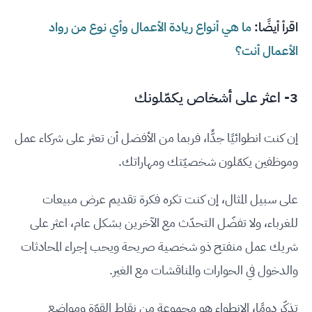
اقرأ أيضًا:
ما هي أنواع ريادة الأعمال وأي نوع من رواد
الأعمال أنت؟
3- اعثر على أشخاص يكمّلونك
إن كنت انطوائيًا جدًّا، فربما من الأفضل أن تعثر على شركاء عمل
وموظفين يكمّلون شخصيّتك ومهاراتك.
على سبيل المثال، إن كنت تكره فكرة تقديم عرض مبيعات
للغرباء، ولا تفضّل التحدّث مع الآخرين بشكل عام، اعثر على
شريك عمل منفتح ذو شخصية صريحة ويحب إجراء المحادثات
والدخول في الحوارات والمناقشات مع الغير.
تذكّر دومًا، الانطواء هو مجموعة من نقاط القوّة ومواضع