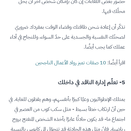
حضور بعض اللقاءات إن كان بإمكان شخص آخر أن يحلّ
محلّك فيها.
تذكّر أن إعادة شحن طاقتك وقضاء الوقت بمفردك ضروري
لصحتّك النفسية والجسدية على حدّ السواء، وللنجاح في أداء
عملك كما يجب أيضًا.
اقرأ أيضًا:
10 صفات تميز رواد الأعمال الناجحين
5- تعلّم إدارة الناقد في داخلك
يمتلك الإنطوائيون وعيًا كبيرًا بأنفسهم، وهم يقظون للغاية. في
حين أنّ ارتكاب خطأ بسيط - مثل سكب كوب من العصير في
اجتماع ما- قد يكون حادثًا عابرًا يأخذه الشخص المنفتح بروح
رياضية. فإنّ مثل هذه الحادثة قد تتحوّل إلى كابوس بالنسبة