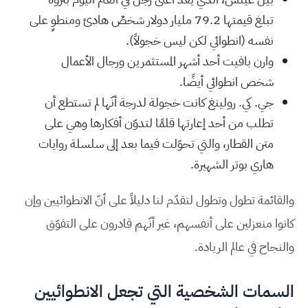
تبلغ قيمتها 79.2 مليار دولار شخصٌ هادئ ومنطوٍ على
نفسه (انطوائي لكن ليس خجولاً).
وارن بافيت أحد أشهر المستثمرين ورجال الأعمال
شخص انطوائي أيضًا.
جي. كي. رولينغ كانت خجولة لدرجة أنّها لم تستطع أن
تطلب من أحد إعارتها قلمًا لتدوّن أفكارها وهي على
متن القطار، والتي تحوّلت فيما بعد إلى سلسلة روايات
هاري بوتر الشهيرة.
والقائمة تطول وتطول لتقدّم لنا دليلاً على أنّ الانطوائيين وإن
كانوا منعزلين على أنفسهم، غير أنّهم قادرون على التفوّق
والنجاح في عالم الريادة.
السمات الشخصية التي تجعل الانطوائيين