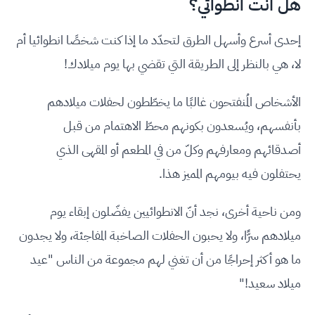
هل أنت انطوائي؟
إحدى أسرع وأسهل الطرق لتحدّد ما إذا كنت شخصًا انطوائيا أم
لا، هي بالنظر إلى الطريقة التي تقضي بها يوم ميلادك!
الأشخاص المُنفتحون غالبًا ما يخطّطون لحفلات ميلادهم
بأنفسهم، ويُسعدون بكونهم محطّ الاهتمام من قبل
أصدقائهم ومعارفهم وكلّ من في المطعم أو المقهى الذي
يحتفلون فيه بيومهم المميز هذا.
ومن ناحية أخرى، نجد أنّ الانطوائيين يفضّلون إبقاء يوم
ميلادهم سرًّا، ولا يحبون الحفلات الصاخبة المفاجئة، ولا يجدون
ما هو أكثر إحراجًا من أن تغني لهم مجموعة من الناس "عيد
ميلاد سعيد!"