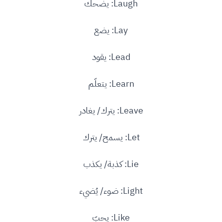
Laugh: يضحك
Lay: يضع
Lead: يقود
Learn: يتعلّم
Leave: يترك/ يغادر
Let: يسمح/ يترك
Lie: كذبة/ يكذب
Light: ضوء/ يُضيء
Like: يحبّ