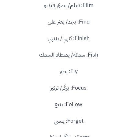
Film: فيلم/ يصوّر فيديو
Find: يجد/ يعثر على
Finish: يُنهي/ ينتهي
Fish: سمكة/ يصطاد السمك
Fly: يطير
Focus: يركّز/ تركيز
Follow: يتبع
Forget: ينسى