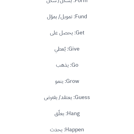
Form: يشكّل/ شكل
Fund: تمويل/ يموّل
Get: يحصل على
Give: يُعطي
Go: يذهب
Grow: ينمو
Guess: يعتقد/ يفترض
Hang: يعلّق
Happen: يحدث