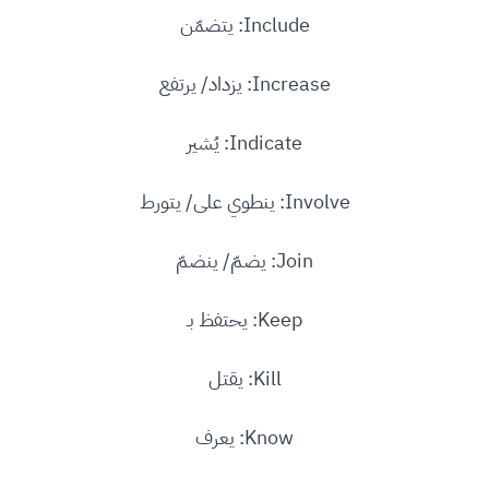
Include: يتضمّن
Increase: يزداد/ يرتفع
Indicate: يُشير
Involve: ينطوي على/ يتورط
Join: يضمّ/ ينضمّ
Keep: يحتفظ بـ
Kill: يقتل
Know: يعرف