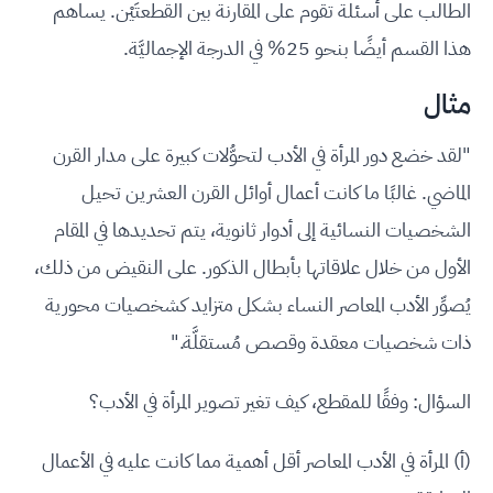
الطالب على أسئلة تقوم على المقارنة بين القطعتَيْن. يساهم
هذا القسم أيضًا بنحو 25% في الدرجة الإجماليَّة.
مثال
"لقد خضع دور المرأة في الأدب لتحوُّلات كبيرة على مدار القرن
الماضي. غالبًا ما كانت أعمال أوائل القرن العشرين تحيل
الشخصيات النسائية إلى أدوار ثانوية، يتم تحديدها في المقام
الأول من خلال علاقاتها بأبطال الذكور. على النقيض من ذلك،
يُصوِّر الأدب المعاصر النساء بشكل متزايد كشخصيات محورية
ذات شخصيات معقدة وقصص مُستقلَّة."
السؤال: وفقًا للمقطع، كيف تغير تصوير المرأة في الأدب؟
(أ) المرأة في الأدب المعاصر أقل أهمية مما كانت عليه في الأعمال