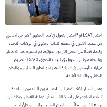
اختبار LSAT أو "اختبار القبول في كلية الحقوق" هو جزء أساسي
من عملية القبول في معظم كليات الحقوق في الولايات المتحدة
وكندا، فضلًا عن بعض البرامج الدوليَّة. تم تصميم هذا الاختبار
بواسطة مجلس القبول في كليات الحقوق (LSAC) لتقييم
مهارات المُرشَّحين في القراءة النقدية، والمنطق التحليلي، والمنطق
المنطقي، والكتابة المُقنعة.
يعمل اختبار LSAT كمقياس للمقارنة بين المُتقدمين لمساعدة
كليات الحقوق على اتِّخاذ القرار بشأن عمليّة القبول. ونظرًا لأن
برامج القانون تتطلّب مهارة في التحليل والمنطق، فإنَّ اختبار