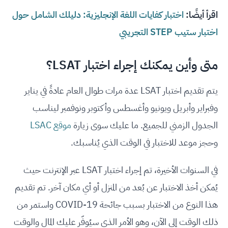
اقرأ أيضًا:
اختبار كفايات اللغة الإنجليزية: دليلك الشامل حول
اختبار ستيب STEP التجريبي
متى وأين يمكنك إجراء اختبار LSAT؟
يتم تقديم اختبار LSAT عدة مرات طوال العام عادةً في يناير
وفبراير وأبريل ويونيو وأغسطس وأكتوبر ونوفمبر ليناسب
الجدول الزمني للجميع. ما عليك سوى زيارة
موقع LSAC
وحجز موعد للاختبار في الوقت الذي يُناسبك.
في السنوات الأخيرة، تم إجراء اختبار LSAT عبر الإنترنت حيث
يُمكن أخذ الاختبار عن بُعد من المنزل أو أي مكان آخر. تم تقديم
هذا النوع من الاختبار بسبب جائحة COVID-19 واستمر من
ذلك الوقت إلى الآن، وهو الأمر الذي سيُوفّر عليك المال والوقت