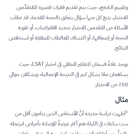
وتقييم الحُجَج، حيث يتم تقديم فقرات قصيرة للمُتقدِّمين
للاختبار، يتبع كل منها سؤال يتعلق بالحجة المقدمة. قد تطلب
الأسئلة من المتقدمين للاختبار تحديد الافتراضات، أو تقوية
الحجة أو إضعافها، أو اكتشاف المغالطات المنطقيّة أو استخلاص
النتائج.
يوجد عادةً قسمان للتفكير المنطقي في اختبار LSAT، حيث
يساهمان معًا بشكل كبير في النتيجة الإجمالية، ويشكلان حوالي
50٪ من الاختبار.
مثال
"أظهرت دراسة جديدة أنَّ الأشخاص الذين ينامون أقل من
ست ساعات في الليلة هم أكثر عرضةً للإصابة بأمراض مُرتبطة
بالتوتُّر من أولئك الذين ينامون لمدة سبع إلى ثماني ساعات.