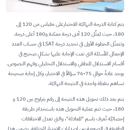
يتم كتابة الدرجة النهائيّة للاختبارعلى مقياس من 120 إلى
180، حيث يُمثِّل 120 أدنى درجة ممكنة و180 أعلى درجة.
وتتمثّل الخطوة الأولى في تحديد درجة LSAT في حساب العدد
الإجمالي للأسئلة التي تمت الإجابة عليها بشكلٍ صحيح في
أقسام الاستدلال المنطقي والاستدلال التحليلي وفهم النصوص.
يوجد عادةً حوالي 75-76 سؤالاً في الاختبار، وكل إجابة صحيحة
تساهم بنقطة واحدة في النتيجة النهائيّة.
يتم بعد ذلك تحويل هذه النتيجة إلى رقم يتراوح بين 120 و
180، حيث تتم عملية التحويل هذه باستخدام طريقة
إحصائيَّة تُعرف باسم "المعادلة"، والتي تعدل الاختلافات
الطفيفة في الصعوبة بين إصدارات الاختبار المختلفة. يضمن هذا