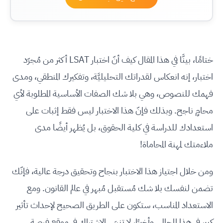
ختامًا، بينَّا في هذا المقال كيف أنّ اختبار LSAT أكثر من مُجرّد
اختبار، إنه انعكاس لقدراتك التحليليَّة، وتفكيرك المنطقي، ومدى
فهمك للنصوص، وهي بلا شك الصفات الأساسية المطلوبة لأي
محامٍ ناجح. وبذلك فإنّ هذا الاختبار ليس فقط إثبات على
استعدادك للدراسة في كلية الحقوق، بل يُظهر أيضًا مدى
ملاءمتك لمهنة المحاماة!
ومن خلال اجتياز هذا الاختبار بنجاح وتحقيق درجة عالية، فإنّك
تضمن لنفسك بلا شك مُستقبل مُبهر في عالم القانون. ومع
الاستعداد المناسب، ستكون على الطريق الصحيح لإحداث تأثير
كبير في هذا المجال. وأخيرًا، لا تنسَ الاشتراك في موقع فرصة