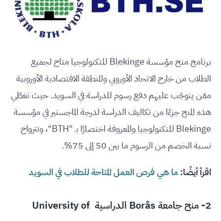
برنامج منح مؤسسة Blekinge للتكنولوجيا متاح لجميع
الطلاب من خارج الاتحاد الأوروبي والمنطقة الاقتصادية الأوروبية
ممّن يتوجّب عليهم دفع رسوم للدراسة في السويد. حيث تغطّي
هذه المنح جزءًا من تكاليف الدراسة لدرجة الماجستير في مؤسسة
Blekinge للتكنولوجيا والمعروفة اختصارًا بـ "BTH"، وتترواح
نسبة الخصم من الرسوم ما بين 50 إلى 75%.
اقرأ أيضًا:
ما هي فرص العمل المتاحة للطلاب في السويد
2- منح جامعة Borås الدراسية University of