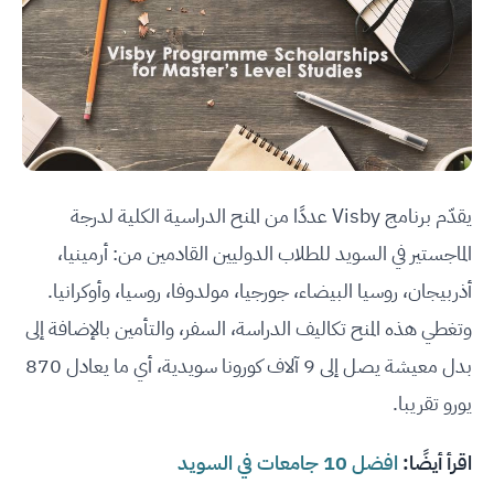
يقدّم برنامج Visby عددًا من المنح الدراسية الكلية لدرجة
الماجستير في السويد للطلاب الدوليين القادمين من: أرمينيا،
أذربيجان، روسيا البيضاء، جورجيا، مولدوفا، روسيا، وأوكرانيا.
وتغطي هذه المنح تكاليف الدراسة، السفر، والتأمين بالإضافة إلى
بدل معيشة يصل إلى 9 آلاف كورونا سويدية، أي ما يعادل 870
يورو تقريبا.
اقرأ أيضًا:
افضل 10 جامعات في السويد