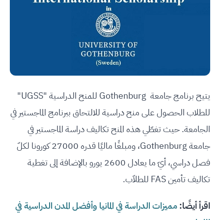
يتيح برنامج جامعة Gothenburg للمنح الدراسية "UGSS"
للطلاب الحصول على منح دراسية للالتحاق ببرنامج الماجستير في
الجامعة. حيث تغطّي هذه المنح تكاليف دراسة الماجستير في
جامعة Gothenburg، ومبلغًا ماليًا قدره 27000 كورونا لكلّ
فصل دراسي، أيّ ما يعادل 2600 يورو بالإضافة إلى تغطية
تكاليف تأمين FAS للطلاّب.
اقرأ أيضًا:
مميزات الدراسة في المانيا وأفضل المدن الدراسية في