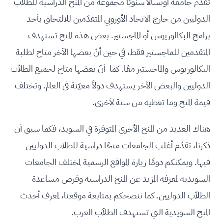
تقدّم جامعة أوبسالا سنويًا مجموعة من المنح الدراسية للطلاب
الدوليين من خارج الاتحاد الأوروبي المتقدّمين للالتحاق بأحد
برامج البكالوريوس أو الماجستير. بعض هذه المنح تستهدف
المتقدمين للماجستير فقط، في حين أنّ بعضها الآخر متاح لطلبة
البكالوريوس والماجستير معًا. كما أنّ بعضها متاح لجميع الطلاّب
الدوليين والبعض الآخر يستهدف دولاً معيّنة في العالم. وتختلف
قيمة المنح وما تغطيه من سنة لأخرى.
هناك العديد من المنح الأخرى المتوفرة في السويد، فكما سبق أن
ذكرنا، تقدّم أغلب الجامعات منحًا دراسية للطلاب الدوليين
فيها. ويمكنكم دومًا زيارة المواقع الرسمية لمختلف الجامعات
السويدية لمعرفة المزيد عن المنح الدراسية وفرص مساعدة
الطلاّب الدوليين. كما ننصحكم بمتابعة موقعنا، لمعرف أحدث
المنح السويدية التي تستهدف الطلاّب العرب.