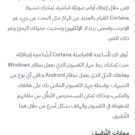
فمن خلال إعطاء أوامر صوتيَّة مُباشرة، يُمكنك تنشيط
Cortana للقيام بالعديد من المهامّ مثل البحث عن شيء عبر
الإنترنت وفحص بريدك الإلكترونيّ وتحديث جدولك الزمنيّ وغير
ذلك الكثير.
تُوفِر لك المُساعدة الافتراضيَة Cortana أيضًا ميزة إضافيَّة،
حيث يُمكنك ربط جهاز الكمبيوتر الذي يعمل بنظام Windows
وهاتفك الذكي الذي يعمل بنظام Android وتلقي أي نوع من
التنبيهات بواسطة جهاز الكمبيوتر الخاص بك على هاتفك
والعكس، وبذلك يُمكن للمستخدِمين التّنقُّل بين ملفاتهم
المحفوظة في الكمبيوتر والهاتف بشكل أسرع من خلال هذا
التَّطبيق.
مميّزات التَّطبيق: