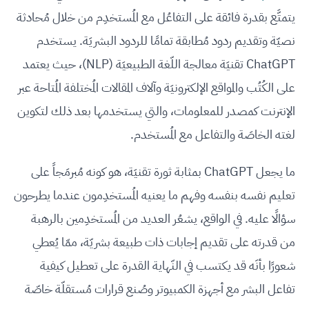
يتمتَّع بقدرة فائقة على التفاعُل مع المُستخدِم من خلال مُحادثة
نصيّة وتقديم ردود مُطابقة تمامًا للردود البشريَة. يستخدم
ChatGPT تقنيَة معالجة اللّغة الطبيعيَة (NLP)، حيث يعتمد
على الكُتُب والمواقع الإلكترونيَة وآلاف المقالات المُختلفة المُتاحة عبر
الإنترنت كمصدر للمعلومات، والتي يستخدمها بعد ذلك لتكوين
لغته الخاصَة والتفاعل مع المُستخدم.
ما يجعل ChatGPT بمثابة ثورة تقنيَة، هو كونه مُبرمَجاً على
تعليم نفسه بنفسه وفهم ما يعنيه المُستخدِمون عندما يطرحون
سؤالًا عليه. في الواقع، يشعُر العديد من المُستخدِمين بالرهبة
من قدرته على تقديم إجابات ذات طبيعة بشريّة، ممّا يُعطي
شعورًا بأنَه قد يكتسب في النّهاية القدرة على تعطيل كيفية
تفاعل البشر مع أجهزة الكمبيوتر وصُنع قرارات مُستقلّة خاصّة