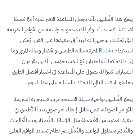
يتميَّز هذا التَّطبيق بأنَه يجعل المساعدة الافتراضيَّة أمرًا مُمتعًا
لاستكشافه، حيثُ يوفِّر لك مجموعة واسعة من الأوامر السَّريعة
التي يُمكنك توجيهها له ليبدأ في تنفيذها على الفور. يُمكن
استخدام
Robin
لمعرفة حالة الطقس والأخبار وحالة المرور وما
إلى ذلك، كما أنَه اختيار رائع للمُستخدِمين الَّذين يقودون
السّيارات كثيرًا للحصول على المُساعدة في اختيار أفضل الطرق
وما هو الوقت المثالي للتحرُك بالسيارة على مدار اليوم.
يتميَّز التَّطبيق بواجهة سهلة الاستخدام وبالاستجابة السريعة
للأوامر الصوتيَّة، فمن خلال إعطاء أمر صوتي يبدأ التَّطبيق في
تنفيذ العديد من الأنشطة مثل الرَّسائل النَّصيَّة وبدء المُكالَمات
والتَّذكير بجداول المواعيد والتَّنقُّل عبر نظام تحديد المواقع العالمي