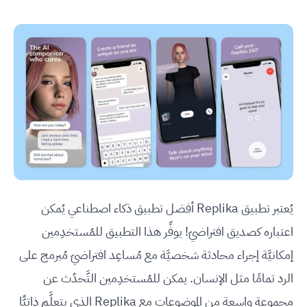
يُعتبر تطبيق Replika أفضل تطبيق ذكاء اصطناعي يُمكن
اعتباره كصديق افتراضيّ! يوفِّر هذا التطبيق للمُستخدِمين
إمكانيَّة إجراء محادثة شخصيَّة مع مُساعِد افتراضيّ مُبرمج على
الرد تمامًا مثل الإنسان. يمكن للمُستخدِمين التَّحدُث عن
مجموعة واسعة من الموضوعات مع Replika الذي يتعلَّم ذاتيًّا