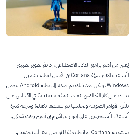
يُعتبر من أهم برامج الذكاء الاصطناعي، إذ تمَّ تطوير تطبيق
المُساعدة الافتراضيَّة Cortana في الأصل لنظام تشغيل
Windows، ولكن بعد ذلك تم ضمّه إلى نظام Android ليعمل
بذلك على كلا النّظامَين. تعتمد تقنيَّة Cortana في الأساس على
تلقّي الأوامر الصوتيَّة وتحليلها ثم تنفيذها بكفاءة وسرعة كبيرة
لمُساعدَة المُستخدِمين على إنجاز مهامِّهم في أسرع وقت مُمكِن.
تستخدم Cortana لغة طبيعيَّة للتّواصل مع المُستخدمين،