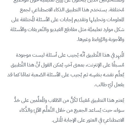
مُختلفة. يستخدم هذا التطبيق الذكاء الاصطناعي لجمع
المعلومات وتحليلها وتقديم إجابات على الأسئلة المُختلفة على
شكل موارد تعليميَّة مثل مقاطع الفيديو والتّعريفات والأسئلة
والأجوبة والرَّوابط وغيرها.
المُبهِر في هذا التَّطبيق أنَّه يُجيب على أسئلة ليست موجودة
مُسبقًا على الإنترنت، بمعنى آخر، يُمكن القول أنَّ هذا التَّطبيق
يُعلِّم نفسَه بنفسِه ثم يُجيب على الأسئلة الصّعبة تمامًا كما قد
يفعل أيّ طالب.
يُعتبر هذا التطبيق مُفيدًا لكُلٍّ من الطّلاب والمُعلِّمين على حَدٍّ
سواء، حيث يُساعد الجميع من خلال التَّعلُّم الآليّ والذَّكاء
الاصطناعيّ في العثور على الإجابة المُثلى.