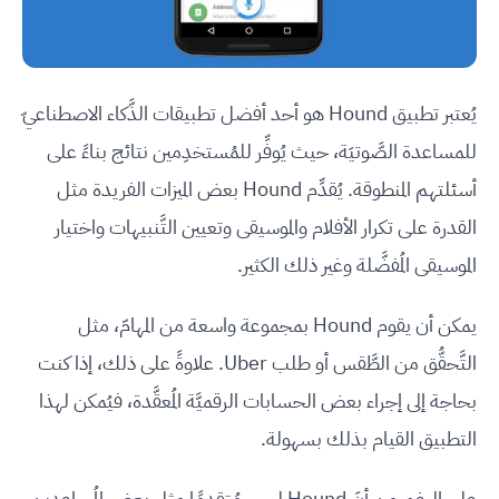
يُعتبر تطبيق Hound هو أحد أفضل تطبيقات الذَّكاء الاصطناعيّ
للمساعدة الصَّوتيَة، حيث يُوفِّر للمُستخدِمين نتائج بناءً على
أسئلتهم المنطوقة. يُقدِّم Hound بعض الميزات الفريدة مثل
القدرة على تكرار الأفلام والموسيقى وتعيين التَّنبيهات واختيار
الموسيقى المُفضَّلة وغير ذلك الكثير.
يمكن أن يقوم Hound بمجموعة واسعة من المهامّ، مثل
التَّحقُّق من الطَّقس أو طلب Uber. علاوةً على ذلك، إذا كنت
بحاجة إلى إجراء بعض الحسابات الرقميَّة المُعقَّدة، فيُمكن لهذا
التطبيق القيام بذلك بسهولة.
على الرغم من أنَ Hound ليس مُتقدِمًا مثل بعض المُساعدين