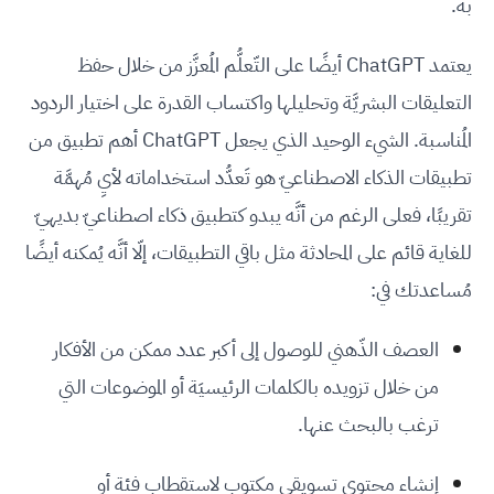
به.
يعتمد ChatGPT أيضًا على التّعلُّم المُعزَّز من خلال حفظ
التعليقات البشريَّة وتحليلها واكتساب القدرة على اختيار الردود
المُناسبة. الشيء الوحيد الذي يجعل ChatGPT أهم تطبيق من
تطبيقات الذكاء الاصطناعيّ هو تَعدُّد استخداماته لأيِ مُهمَّة
تقريبًا، فعلى الرغم من أنَّه يبدو كتطبيق ذكاء اصطناعيّ بديهيّ
للغاية قائم على المحادثة مثل باقي التطبيقات، إلّا أنَّه يُمكنه أيضًا
مُساعدتك في:
العصف الذّهني للوصول إلى أكبر عدد ممكن من الأفكار
من خلال تزويده بالكلمات الرئيسيَة أو الموضوعات التي
ترغب بالبحث عنها.
إنشاء محتوى تسويقي مكتوب لاستقطاب فئة أو