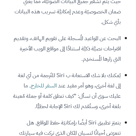
حيث يتم تشفير جميع البيانات الصوتيّة، مما يعني
ضمان الخصوصيّة وعدم إمكانيَّة تسريب هذه البيانات
بأي شكل.
البحث عن المواعيد المُسجلة على تقويم الهاتف، وتقديم
اقتراحات نصيَّة ذكيَّة استنادًا إلى مواقع الويب الأخيرة
التي زارها المُستخدِم.
يُمكنك بلا شك الاستعانة ب Siri للتّرجمة من أي لغة
إلى لغة أخرى، وهو أمر مفيد عند
السفر للخارج
. ما
عليك سوى أن تسأل: "كيف تنطق كلمة أو جملة مُعينة
بلغة أخرى، وستُقدم لك Siri الإجابة لحظيًّا.
يتميَز تطبيق Siri أيضًا بإمكانيَة حفظ المواقع. هل
تتعرَض أحيانًا لنسيان المكان الذي تركت فيه سيارتك