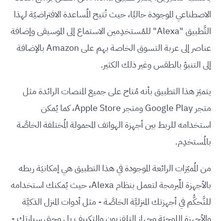
الاصطناعي الموجودة حاليًا، حيث تُتيح المُساعدة الافتراضيّة لهذا
التَّطبيق "Alexa" للمُستخدِمين الاستماع إلى الموسيقى وإضافة
عناصر إلى عربة التسوق الخاصة بهم على Amazon بالإضافة
إلى التنبؤ بالطقس وغير ذلك الكثير.
يتميَز هذا التطبيق بأنه مُتاح على جميع المنصات الرائدة مثل
متجر Google Play ومتجر Apple Store، كما يُمكن
استخدامه للربط بين أجهزة الهواتف المحمولة المُختلفة الخاصَّة
بالمُستخدِم.
من المُميّزات الرائعة الموجودة في هذا التطبيق هي إمكانيَة ربطه
بالأجهزة المٌبرمجة لتعمل بنظام Alexa، حيث يُمكنك استخدامه
للتَّحكُّم في أجهزتك المنزليَّة الخاصَّة - مثل أدوات المنزل الذكيَّة
والأجهزة اللوحيَة وجهاز التلفزيون والتكييف بل وحتى سيارتك -