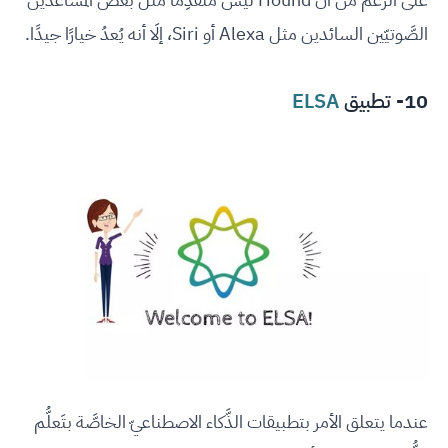
الصَّوتيّين السائدين مثل Alexa أو Siri، إلَا أنه يُعدُ خيارًا جيدًا.
10- تطبيق
ELSA
عندما يتعلق الأمر بتطبيقات الذَّكاء الاصطناعيّ الخاصَّة بتَعلُّم