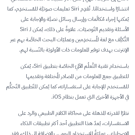
انتشارًا واستخدامًا. تُقدِم Siri تعليمات صوتيَّة للمُستخدِم، كما
يُمكنها إجراء مُكالَمات وإرسال رسائل نصيَّة والإجابة على
الأسئلة وتقديم التّوصيَات. علاوةً على ذلك، يُمكن لـ Siri
التَّكيُّف مع لغة المُستخدِمين وعمليّات البحث الخاصَّة بهم عبر
الإنترنت بهدف توفير المعلومات ذات الأولويَة بالنّسبة لهم.
باستخدام تقنية التَّعلُم الآليّ الخاصّة بتطبيق Siri، يُمكن
للتطبيق جمع المعلومات من المصادر المُختلفة وتقديمها
للمُستخدم للإجابة على استفساراته، كما يُمكن للتّطبيق التّحكُّم
في الأجهزة الأخرى التي تعمل بنظام iOS.
نظرًا لقدرته المذهلة على محاكاة الكلام الطبيعي والرد على
الاستفسارات، يُعدّ هذا التطبيق أحد أكثر تطبيقات الذكاء
الاصطناعي عمليّةً للاستخدام اليومي. بالإضافة إلى ذلك، فقد