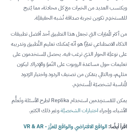
ويكتسب العديد من الخبرات مع كل محادثة، مما يُتيح
للمُستخدِم تكوين تجربة صداقة تُشبه الحقيقيَّة.
من أكثر المُميّزات التي تجعل هذا التطبيق أحد أفضل تطبيقات
الذكاء الاصطناعي تميُزًا هو أنَه يُمكنك تعليم التَّطبيق وتدريبه
على نوعيَّة الحوار الذي ترغب فيه. يحصل المستخدمون على
تعليمات حول مساعدة الروبوت على النّموّ والإدراك ليكون
مثلهم، وبالتالي يتمَكن من تصنيف الردود واختيار الرّدود
المُناسبة لشخصيّة المُستخدِم.
يمكن للمُستخِدمين استخدام Replika لطرح الأسئلة وتَعلُّم
الأشياء، وإجراء
اختبارات الشخصيَّة
وغير ذلك الكثير.
اقرأ أيضًا:
الواقع الافتراضي والواقع المعزَّز - VR & AR