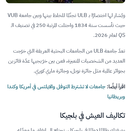
ويُشار لها اختصارًا بـ ULB تجنّبًا للخلط بينها وبين جامعة VUB
حيث تأسست سنة 1834 واحتلت المرتبة 250 في تصنيف الـ
QS لعام 2026.
تعدّ جامعة ULB من الجامعات البحثية العريقة التي خرّجت
العديد من الشخصيات المتميزة، فمن بين خرّيجيها عدّة فائزين
بجوائز عالمية مثل جائزة نوبل، وجائزة ماري كوري.
اقرأ أيضًا:
جامعات لا تشترط التوفل والايلتس في أمريكا وكندا
وبريطانيا
تكاليف العيش في بلجيكا
بصفتك طالبًا دوليًا في بلجيكا ستحتاج إلى إنفاق ما معدّله