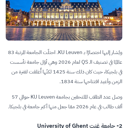
ويُشار إليها اختصارًا بـ KU Leuven. احتلّت الجامعة المرتبة 83
عالميًا في تصنيف الـ QS لعام 2026 وهي أوّل جامعة تأسست
في بلجيكا، حيث كان ذلك سنة 1425 لكنّها أُغلقت لفترة من
الزمن وأعيد افتتاحها سنة 1834.
وصل عدد الطلاب الملتحقين بجامعة KU Leuven حوالي 57
ألف طالب في عام 2026 ممّا جعل منها أكبر جامعة في بلجيكا.
2-
جامعة غنت University of Ghent