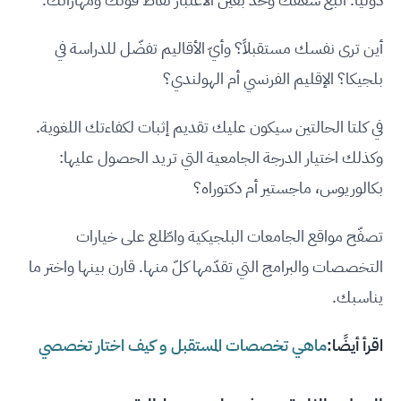
أين ترى نفسك مستقبلاً؟ وأيّ الأقاليم تفضّل للدراسة في
بلجيكا؟ الإقليم الفرنسي أم الهولندي؟
في كلتا الحالتين سيكون عليك تقديم إثبات لكفاءتك اللغوية.
وكذلك اختيار الدرجة الجامعية التي تريد الحصول عليها:
بكالوريوس، ماجستير أم دكتوراه؟
تصفّح مواقع الجامعات البلجيكية واطّلع على خيارات
التخصصات والبرامج التي تقدّمها كلّ منها. قارن بينها واختر ما
يناسبك.
اقرأ أيضًا:
ماهي تخصصات المستقبل و كيف اختار تخصصي