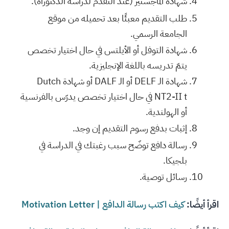
شهادة الماجستير (عند التقدم لدراسة الدكتوراه).
طلب التقديم معبئًا بعد تحميله من موقع
الجامعة الرسمي.
شهادة التوفل أو الأيلتس في حال اختيار تخصص
يتمّ تدريسه باللغة الإنجليزية.
شهادة الـ DELF أو الـ DALF أو شهادة Dutch
NT2-II t في حال اختيار تخصص يدرّس بالفرنسية
أو الهولندية.
إثبات بدفع رسوم التقديم إن وجد.
رسالة دافع توضّح سبب رغبتك في الدراسة في
بلجيكا.
رسائل توصية.
اقرأ أيضًا:
كيف اكتب رسالة الدافع | Motivation Letter