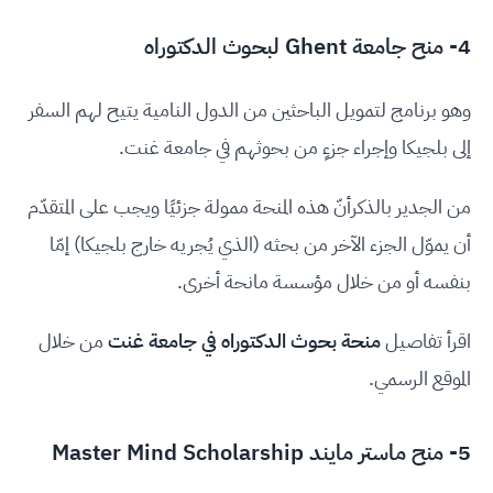
4- منح جامعة Ghent لبحوث الدكتوراه
وهو برنامج لتمويل الباحثين من الدول النامية يتيح لهم السفر
إلى بلجيكا وإجراء جزءٍ من بحوثهم في جامعة غنت.
من الجدير بالذكرأنّ هذه المنحة ممولة جزئيًا ويجب على المتقدّم
أن يموّل الجزء الآخر من بحثه (الذي يُجريه خارج بلجيكا) إمّا
بنفسه أو من خلال مؤسسة مانحة أخرى.
اقرأ تفاصيل
منحة بحوث الدكتوراه في جامعة غنت
من خلال
الموقع الرسمي.
5- منح ماستر مايند Master Mind Scholarship