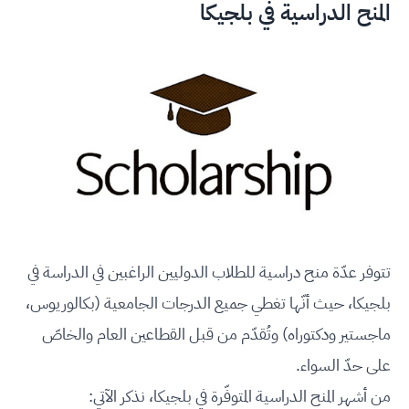
المنح الدراسية في بلجيكا
تتوفر عدّة منح دراسية للطلاب الدوليين الراغبين في الدراسة في
بلجيكا، حيث أنّها تغطي جميع الدرجات الجامعية (بكالوريوس،
ماجستير ودكتوراه) وتُقدّم من قبل القطاعين العام والخاصّ
على حدّ السواء.
من أشهر المنح الدراسية المتوفّرة في بلجيكا، نذكر الآتي: