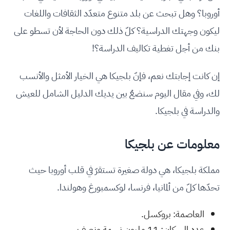
أوروبا؟ وهل تبحث عن بلد متنوع متعدّد الثقافات واللغات
ليكون وجهتك الدراسية؟ كلّ ذلك دون الحاجة لأن تسطو على
بنك من أجل تغطية تكاليف الدراسة؟!
إن كانت إجابتك نعم، فإنّ بلجيكا هي الخيار الأمثل والأنسب
لك، وفي مقال اليوم سنضعُ بين يديك الدليل الشامل للعيش
والدراسة في بلجيكا.
معلومات عن بلجيكا
مملكة بلجيكا، هي دولة صغيرة تستقرّ في قلب أوروبا حيث
تحدّها كلّ من ألمانيا، فرنسا، لوكسمبورغ وهولندا.
العاصمة: بروكسل.
عدد السكان: 11 مليون نسمة ونصف.