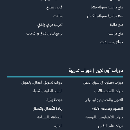
منح دراسية ممولة جزئيا
فرص تطوع
منح دراسية ممولة بالكامل
زمالات
منح مالية
تدريب مهني وتقني
منح دراسية
برامج تبادل ثقافي و اقامات
جوائز ومسابقات
دورات أون لاين | دورات تدريبة
دورات مطلوبة في سوق العمل
دورات تسويق، أعمال، وتمويل
دورات اللغات والأدب
العلوم الطبية والأحياء
الفنون والتصميم والموسيقى
موضة وأزياء
التصوير وصناعة الأفلام
ريادة الأعمال والابتكار
دورات التكنولوجيا والبرمجة
الضيافة والسياحة
دورات علم النفس
العلوم