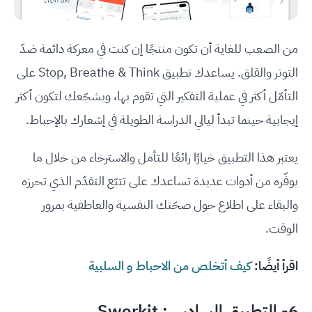
من الصعب للغاية أن تكون منتجًا إن كنت في معركة دائمة ضدّ
التوتر والقلق. يساعدك تطبيق Stop, Breathe & Think على
التأمّل أكثر في عملية التفكير التي تقوم بها، ويشجّعك لتكون أكثر
إيجابية حينما تبدأ ليالي الدراسة الطويلة في إشعارك بالإحباط.
يعتبر هذا التطبيق خيارًا رائعًا للتأمل والاسترخاء من خلال ما
يوفّره من أدوات عديدة تساعدك على تتبّع التقدّم الذي تحرزه
والبقاء على اطلاع حول صحّتك النفسية والعاطفية بمرور
الوقت.
اقرأ أيضًا:
كيف أتخلص من الاحباط و السلبية
6- التطبيق السادس:
Sworkit