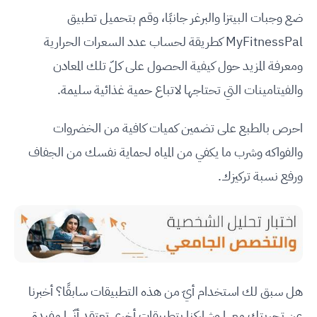
ضع وجبات البيتزا والبرغر جانبًا، وقم بتحميل تطبيق
MyFitnessPal كطريقة لحساب عدد السعرات الحرارية
ومعرفة المزيد حول كيفية الحصول على كلّ تلك المعادن
والفيتامينات التي تحتاجها لاتباع حمية غذائية سليمة.
احرص بالطبع على تضمين كميات كافية من الخضروات
والفواكه وشرب ما يكفي من المياه لحماية نفسك من الجفاف
ورفع نسبة تركيزك.
هل سبق لك استخدام أيّ من هذه التطبيقات سابقًا؟ أخبرنا
عن تجربتك معها وشاركنا بتطبيقات أخرى تعتقد أنّها مفيدة