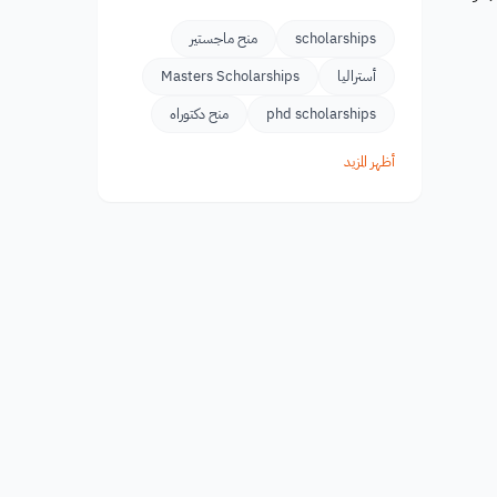
scholarships
منح ماجستير
أستراليا
Masters Scholarships
phd scholarships
منح دكتوراه
أظهر المزيد