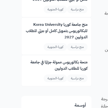
منح دراسية
كوريا-الجنوبية
 منحة
منح جامعة كوريا Korea University
للبكالوريوس بتمويل كامل أو جزئي للطلاب
الدوليين 2027
منح دراسية
كوريا-الجنوبية
ن
منحة بكالوريوس ممولة جزئيًا في جامعة
كوريا للطلاب الدوليين
منح دراسية
كوريا-الجنوبية
دمين لدرجة
أوسمة
إجازة