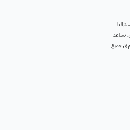
لى في أستراليا
ل. تساعد
 في جميع