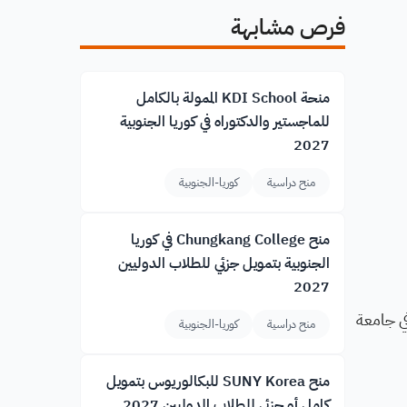
فرص مشابهة
منحة KDI School الممولة بالكامل
للماجستير والدكتوراه في كوريا الجنوبية
2027
منح دراسية
كوريا-الجنوبية
منح Chungkang College في كوريا
الجنوبية بتمويل جزئي للطلاب الدوليين
2027
في جامعة
منح دراسية
كوريا-الجنوبية
منح SUNY Korea للبكالوريوس بتمويل
كامل أو جزئي للطلاب الدوليين 2027