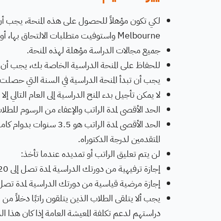
لكي تكون مؤهلاً للحصول على هذه المنحة، يجب أن
Melbourne واستوفيت متطلبات الالتحاق بها، أو أن تكون مسجلاً حاليًا في درجة الدراسات العليا في جامعة Melbourne.
جميع مجالات الدراسة مؤهلة لهذه المنحة.
للحفاظ على المنحة الدراسية الخاصة بك، يجب أن تظل مُ
يجب أن تبدأ المنحة الدراسية في السنة التي حصلت ف
لا يمكن تأجيل بدء المنح الدراسية إلى العام التالي 
الحد الأقصى لمدة الراتب والإعفاء من الرسوم للطلا
المتقدمين لدرجة الدكتوراه.
لن يتم تعليق الراتب أو تمديده عندما تأخذ:
إجازة ترفيهية من دورتك الدراسية لمدة تصل إلى 20 يومًا (ما يعادلها بدوام كامل) سنويًا.
إجازة مرضية قياسية من دورتك الدراسية لمدة تصل إلى 10 أيام (ما يعادلها بدوام كامل) 
يجب ألا يتلقى الطلاب الذين يتلقون راتبًا دخلاً م
دراستهم لدعم تكلفة المعيشة العامة إذا كان هذا الدخل أكبر من 75٪ من القي