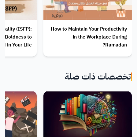
nality (ISFP):
How to Maintain Your Productivity
ur Boldness to
in the Workplace During
d in Your Life
Ramadan?
تخصصات ذات صلة