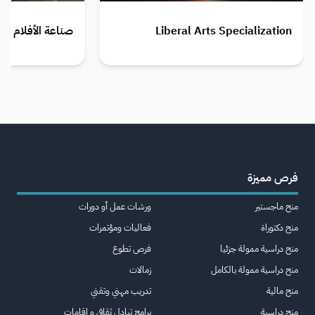
Liberal Arts Specialization
صناعة الأفلام - Film Making
فرص مميزة
منح ماجستير
ورشات عمل أو دورات
منح دكتوراة
فعاليات ومؤتمرات
منح دراسية ممولة جزئيا
فرص تطوع
منح دراسية ممولة بالكامل
زمالات
منح مالية
تدريب مهني وتقني
منح دراسية
برامج تبادل ثقافي و اقامات